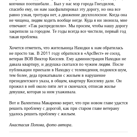
копчики поотшибали... Был у нас мэр города Гнездилов,
спасибо ему, он нам заасфальтировал эту дорогу, но она все
равно узкая, тротуара нет, а движение двухполосное. Когда она
не чищена, людям ходить вообще негде. Куда я ни звонила, мне
отвечают: «Так распределили». Мы просим, чтобы нашу дорогу
закрепили за городом. Те годы всегда все чистили, первый год
такая проблема.
Хочется отметить, что жительница Находки к нам обратилась
не просто так. В 2011 году обратился в «АрсВест» ее сосед,
ветеран ВОВ Виктор Киселев. Ему администрация Находки не
давала квартиру, и дедушка скитался по чужим людям. После
публикации приехали в Находку с телевидения, поднялся шум,
тем более, деда прокатывали с жильем в нарушение
президентского указа, в общем, квартиру Киселеву дали. Он
прожил в ней около пяти лет и скончался, отписав жилье
девушке, которая за ним ухаживала.
Вот и Валентина Макаренко верит, что при новом главе удастся
решить проблему с дорогой, как при старом главе ветерану
удалось решить проблему с жильем.
Анастасия Попова, фото автора.