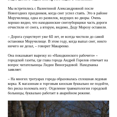
Мы встретились с Валентиной Александровной после
Новогодних праздников, когда снег успел стаять. Это в районе
Моручилища, одна из развилок, ведущих во дворы. Очень
хорошо видно, что находкинские снегоуборщики часть дороги
отчистили от снега, а вторую, видимо, Деду Морозу оставили.
– Дорога существует уже 60 лет, ее всегда чистили до самой
остановки Моручилище. В этом году, когда выпал снег, никто
ничего не делал, – говорит Макаренко.
Она показывает вырезку из «Находкинского рабочего» –
городской газеты, где глава города Андрей Горелов отвечает на
вопрос читательницы Лидии Виноградовой. Находчанка
заявляет:
– На многих тротуарах города образовалась сплошная ледовая
корка. К магазинам и торговым киоскам буквально не подойти,
без риска поломать ногу. Отделение травматологии городской
больницы, буквально работает в аварийном режиме.