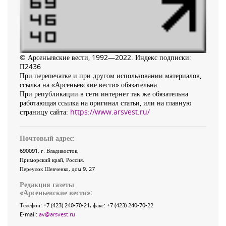
© Арсеньевские вести, 1992—2022. Индекс подписки:
П2436
При перепечатке и при другом использовании материалов,
ссылка на «Арсеньевские вести» обязательна.
При републикации в сети интернет так же обязательна
работающая ссылка на оригинал статьи, или на главную
страницу сайта:
https://www.arsvest.ru/
Почтовый адрес:
690091
, г.
Владивосток
,
Приморский край
,
Россия
.
Переулок Шевченко
, дом 9, 27
Редакция газеты
«
Арсеньевские вести
»:
Телефон:
+7 (423) 240-70-21
, факс:
+7 (423) 240-70-22
E-mail:
av@arsvest.ru