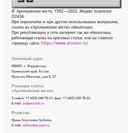
© Арсеньевские вести, 1992—2022. Индекс подписки:
П2436
При перепечатке и при другом использовании материалов,
ссылка на «Арсеньевские вести» обязательна.
При републикации в сети интернет так же обязательна
работающая ссылка на оригинал статьи, или на главную
страницу сайта:
https://www.arsvest.ru/
Почтовый адрес:
690091
, г.
Владивосток
,
Приморский край
,
Россия
.
Переулок Шевченко
, дом 9, 27
Редакция газеты
«
Арсеньевские вести
»:
Телефон:
+7 (423) 240-70-21
, факс:
+7 (423) 240-70-22
E-mail:
av@arsvest.ru
Редактор:
Ирина Георгиевна Гребнёва,
E-mail:
editor@arsvest.ru