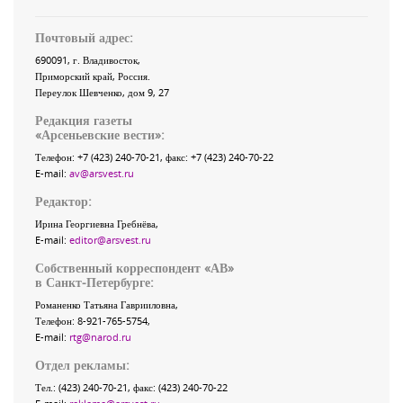
Почтовый адрес:
690091
, г.
Владивосток
,
Приморский край
,
Россия
.
Переулок Шевченко
, дом 9, 27
Редакция газеты
«
Арсеньевские вести
»:
Телефон:
+7 (423) 240-70-21
, факс:
+7 (423) 240-70-22
E-mail:
av@arsvest.ru
Редактор:
Ирина Георгиевна Гребнёва,
E-mail:
editor@arsvest.ru
Собственный корреспондент «АВ»
в Санкт-Петербурге:
Романенко Татьяна Гаврииловна,
Телефон: 8-921-765-5754,
E-mail:
rtg@narod.ru
Отдел рекламы:
Тел.: (423) 240-70-21, факс: (423) 240-70-22