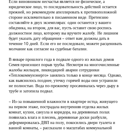
Если виновником несчастья является не физическое, а
юридическое лицо, то последовательность действий остается
прежней, но рекомендуем апеллировать к противоположной
стороне исключительно в письменном виде. Претензию
составляйте в двух экземплярах: один останется у вашего
обидчика, на втором, для вас, пусть оставит свою роспись
должностное лицо, которому вы вручите жалобу. Не лишним
будет указать дату обращения – ответ вам должны дать в
течение 10 дней. Если его не последовало, можете расценивать
молчание как согласие на судебные баталии.
В январе прошлого года в подвале одного из жилых домов
Семея произошел порыв трубы. Несмотря на многочисленные
жалобы жильцов, ликвидацией аварии сотрудники
«Теплокоммунэнерго» занялись только в конце месяца. Однако,
как выяснилось позднее, утечку горячей воды они устранили
не полностью. Вода по-прежнему просачивалась через дыру в
трубе и затопила подвал.
– Из-за повышенной влажности в квартире истца, живущего
на первом этаже, пострадала внутренняя отделка жилых
комнат, кухни, санузла и коридора, на деревянных полах
появилась влага и плесень, деревянные доски разбухли,
деформировалась ДВП на полу, покосились двери туалета и
ванной комнаты, – рассказали о масштабах коммунальной