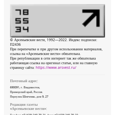
© Арсеньевские вести, 1992—2022. Индекс подписки:
П2436
При перепечатке и при другом использовании материалов,
ссылка на «Арсеньевские вести» обязательна.
При републикации в сети интернет так же обязательна
работающая ссылка на оригинал статьи, или на главную
страницу сайта:
https://www.arsvest.ru/
Почтовый адрес:
690091
, г.
Владивосток
,
Приморский край
,
Россия
.
Переулок Шевченко
, дом 9, 27
Редакция газеты
«
Арсеньевские вести
»:
Телефон:
+7 (423) 240-70-21
, факс:
+7 (423) 240-70-22