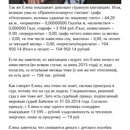
Так же Елена показывает довольно странную квитанцию. Итак,
великие умы из «Примтеплоэнерго» считают: графа
«Отопление», колонка «данные по лицевому счету» – 44,20
кв.м., «норматив» – 0,00000000 Гкал/кв.м, «количество» –
0,000000 Гкал, «тариф» – 3 934 руб./Гкал, «начисление» –
0.00, «перерасчеты» – 0,00, графа «итого начислено за месяц»
– 0,00, «в том числе начислена соц. выплата» – 0,00, «к оплате
за текущий месяц» – 0,00, «переплата/недоплата» – 104
950.14 Итого к оплате — 104 950.14 рублей.
Если вы заметили, из квитанции следует, что Елене ничего не
начисляется (во всяком случае, за июнь 2015 года), и, надо
полагать, за остальные месяцы тоже (у нее же нет отопления),
но есть долг — 104 тыс. рублей.
Как говорит Елена, она точно не знает, сколько проиграла в
суде, потому что на суд не ходила. Следовательно, решений
суда у нее тоже нет. Зато есть судебный приказ, подписанный
мировым судьей Бабичем от 31.03.2014 года. Согласно
приказу, с Елены и еще одного человека солидарно
взыскивают 13 595 – рублей «задолженность за тепловую
энергию», пеню за просрочку — 19 руб.
Елена заметила, что снимаются деньги с детского пособия.