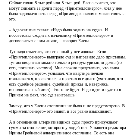
Сейчас сняли 3 тыс.руб или 5 тыс. руб. Елена считает, что
могут снимать за долги перед «Примтеплоэнерго», хотя у нее
была задолженность перед «Примводоканалом», могли снять за
это.
– Адвокат мне сказал: «Надо было ходить на суды». И
посоветовал сходить к начальнику «Примтеплоэнерго» и
договориться с ним лично, – говорит Елена.
Тут надо отметить, что странный у нее адвокат. Если
«Примтеплоэнерго» выиграло суд и направило дело приставам,
тут договориться можно только о реструктуризации долга (то
есть, погашать частями). Мне сложно представить, что глава
«Примтеплоэнерго», услышал, что квартира печкой
отапливается, прослезился и простил все долги (учитывая, что
есть судебное решение, судебный приказ и, наверняка,
исполнительный лист). Этого не будет. Надо идти и судиться.
Причем не факт, что суд выиграешь.
Замечу, что у Елены отопления не было и не предусмотрено. В
«Примтеплоэнерго» это знают, и все равно взыскивают.
А в отношении алтернативщиков суды просто присуждают
суммы за отопление, которого у людей нет. У нашего редактора
Ирины Гребневой альтернативное отопление. То есть она