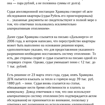
она — пара рублей, а не половина суммы от долга).
Судья апелляционной инстанции Храмцова говорит об акте
обследования квартиры (судья Рубель его проигнорировала):
«... указанные документы не свидетельствуют в полной мере о
том, что ответчики пользовались исключительно
альтернативным отоплением».
Далее судья Храмцова ссылается на письмо «Дальэнерго» от
2006 года, в котором написано, что переустройство квартиры
может быть выполнено на основании решения мэрии,
«дополнительно указано, что для предоставления указанного
разрешения необходимо восстановить систему отопления». То
есть, две стороны спорят и судья ссылается на письмо одной из
спорящих сторон. Однако, судья уменьшает пеню с 12 тыс. до
1 тыс. рублей.
Есть решение от 23 марта этого года, судья, опять Храмцова.
ДГК пытается взыскать за тепло и горячую воду 39 тыс. руб,
1880 руб. – пени. Судья вновь ссылается на статьи,
обязывающие нести бремя собственности и платить за
коммуналку. Довод ответчиков о том, что они используют
альтернативную систему отопления (что подтверждается актом
обследования) не принимается во внимание, поскольку у
ответчика нет разрешения на использование альтернативной