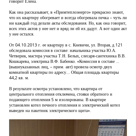
говорит Елена.
Как она рассказывает, в «Примтеплоэнерго» прекрасно знают,
что их квартиру обогревает и всегда обогревала печка – чуть ли
ни каждый год делали акты обследования. Но, как она говорит,
всех этих актов у нее нет и вряд ли ей их дадут. А вот один акт
у нее остался.
От 04.10.2013 г. ее квартиру в с. Кневичи, ул. Вторая, д.121
обследовала комиссия в составе: начальника участка Ю.А.
Четверик, мастера участка Т.Н. Белых, слесаря-сантехника В.В.
Кошкарева, электрика В.Ф. Бабенко. «Комиссия в составе …
(вышеуказанных лиц, – прим. авт) провела осмотр двух
комнатной квартиры по адресу... Общая площадь квартиры
44,2 кв. м.
В результате осмотра установлено, что квартира от
центрального отопления отключена, стояки обратного и
подающего отопления 5 м изолированы. В квартире
установлен котел печного отопления и электрический котел
выведен на пакетник электрического щита».