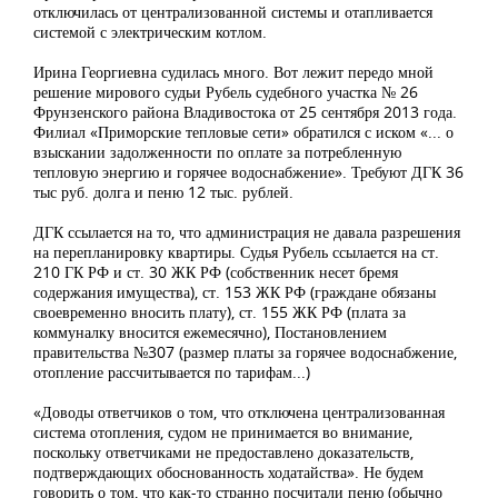
отключилась от централизованной системы и отапливается
системой с электрическим котлом.
Ирина Георгиевна судилась много. Вот лежит передо мной
решение мирового судьи Рубель судебного участка № 26
Фрунзенского района Владивостока от 25 сентября 2013 года.
Филиал «Приморские тепловые сети» обратился с иском «... о
взыскании задолженности по оплате за потребленную
тепловую энергию и горячее водоснабжение». Требуют ДГК 36
тыс руб. долга и пеню 12 тыс. рублей.
ДГК ссылается на то, что администрация не давала разрешения
на перепланировку квартиры. Судья Рубель ссылается на ст.
210 ГК РФ и ст. 30 ЖК РФ (собственник несет бремя
содержания имущества), ст. 153 ЖК РФ (граждане обязаны
своевременно вносить плату), ст. 155 ЖК РФ (плата за
коммуналку вносится ежемесячно), Постановлением
правительства №307 (размер платы за горячее водоснабжение,
отопление рассчитывается по тарифам...)
«Доводы ответчиков о том, что отключена централизованная
система отопления, судом не принимается во внимание,
поскольку ответчиками не предоставлено доказательств,
подтверждающих обоснованность ходатайства». Не будем
говорить о том, что как-то странно посчитали пеню (обычно