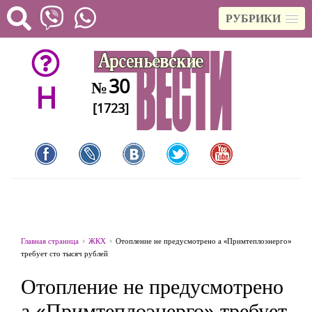
РУБРИКИ
30
№
H
[1723]
Главная страница
ЖКХ
Отопление не предусмотрено а «Примтеплоэнерго»
требует сто тысяч рублей
Отопление не предусмотрено
а «Примтеплоэнерго» требует