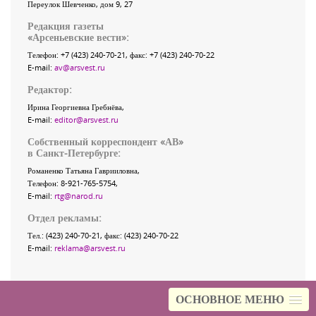
Переулок Шевченко
, дом 9, 27
Редакция газеты
«
Арсеньевские вести
»:
Телефон:
+7 (423) 240-70-21
, факс:
+7 (423) 240-70-22
E-mail:
av@arsvest.ru
Редактор:
Ирина Георгиевна Гребнёва,
E-mail:
editor@arsvest.ru
Собственный корреспондент «АВ»
в Санкт-Петербурге:
Романенко Татьяна Гаврииловна,
Телефон: 8-921-765-5754,
E-mail:
rtg@narod.ru
Отдел рекламы:
Тел.: (423) 240-70-21, факс: (423) 240-70-22
E-mail:
reklama@arsvest.ru
ОСНОВНОЕ МЕНЮ