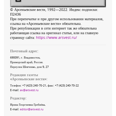
© Арсеньевские вести, 1992—2022. Индекс подписки:
П2436
При перепечатке и при другом использовании материалов,
ссылка на «Арсеньевские вести» обязательна.
При републикации в сети интернет так же обязательна
работающая ссылка на оригинал статьи, или на главную
страницу сайта:
https://www.arsvest.ru/
Почтовый адрес:
690091
, г.
Владивосток
,
Приморский край
,
Россия
.
Переулок Шевченко
, дом 9, 27
Редакция газеты
«
Арсеньевские вести
»:
Телефон:
+7 (423) 240-70-21
, факс:
+7 (423) 240-70-22
E-mail:
av@arsvest.ru
Редактор:
Ирина Георгиевна Гребнёва,
E-mail:
editor@arsvest.ru