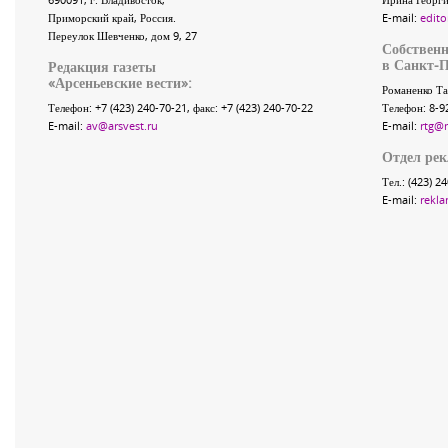
Приморский край
,
Россия
.
E-mail:
edito
Переулок Шевченко
, дом 9, 27
Собственн
в Санкт-П
Редакция газеты
«
Арсеньевские вести
»:
Романенко Та
Телефон:
+7 (423) 240-70-21
, факс:
+7 (423) 240-70-22
Телефон: 8-9
E-mail:
av@arsvest.ru
E-mail:
rtg@
Отдел ре
Тел.: (423) 2
E-mail:
rekla