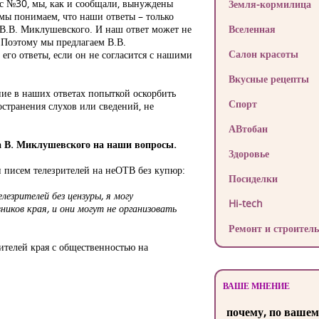
 с №30, мы, как и сообщали, вынуждены
Земля-кормилица
 мы понимаем, что наши ответы – только
 В.В. Миклушевского. И наш ответ может не
Вселенная
 Поэтому мы предлагаем В.В.
Салон красоты
го ответы, если он не согласится с нашими
Вкусные рецепты
ние в наших ответах попыткой оскорбить
Спорт
странения слухов или сведений, не
АВтобан
та В. Миклушевского на наши вопросы.
Здоровье
 писем телезрителей на неОТВ без купюр:
Посиделки
езрителей без цензуры, я могу
Hi-tech
иков края, и они могут не организовать
Ремонт и строитель
ителей края с общественностью на
ВАШЕ МНЕНИЕ
почему, по вашем