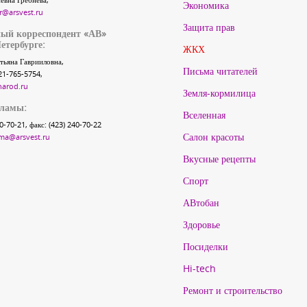
Экономика
r@arsvest.ru
Защита прав
ый корреспондент «АВ»
етербурге:
ЖКХ
тьяна Гаврииловна,
Письма читателей
21-765-5754,
narod.ru
Земля-кормилица
кламы:
Вселенная
40-70-21, факс: (423) 240-70-22
Салон красоты
ma@arsvest.ru
Вкусные рецепты
Спорт
АВтобан
Здоровье
Посиделки
Hi-tech
Ремонт и строительство