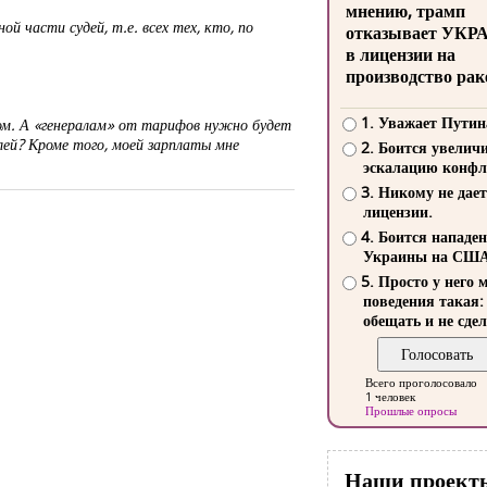
мнению, трамп
й части судей, т.е. всех тех, кто, по
отказывает УКР
в лицензии на
производство рак
1. Уважает Путин
ом. А «генералам» от тарифов нужно будет
лей? Кроме того, моей зарплаты мне
2. Боится увелич
эскалацию конфл
3. Никому не дает
лицензии.
4. Боится нападе
Украины на СШ
5. Просто у него 
поведения такая:
обещать и не сдел
Всего проголосовало
1 человек
Прошлые опросы
Наши проект