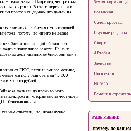
о отмывают деньги. Например, четыре года
Земля-кормилица
роенные квартиры. В итоге, переселили в
жилья просто нет. Думаю, что деньги на
Вселенная
Салон красоты
 в течение двух лет бьемся с управляющей
Вкусные рецепты
ги тоже, потому что ничего не делает.
Спорт
го нет. Зато исполняющий обязанности
ем, подписывают липовые акты. На наше
АВтобан
ледования дома никаких не было, они нам в
Здоровье
оплении от ГРЭС, платит намного меньше,
Посиделки
За январь мы получили счета на 13 000
ки в 9 тысяч рублей.
Hi-tech
 Сейчас ее подняли до прожиточного
Ремонт и строитель
 за электросети, которые выставляют еще и
ДН – бешеная оплата.
 так нам ответили, что, якобы нужно
ВАШЕ МНЕНИЕ
почему, по вашем