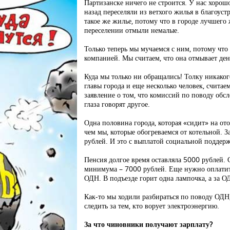
Партизанске ничего не строится. У нас хорош
назад переселяли из ветхого жилья в благоуст
такое же жилье, потому что в городе лучшего 
переселении отмыли немалые.
Только теперь мы мучаемся с ним, потому что
компанией. Мы считаем, что она отмывает день
Куда мы только ни обращались! Толку никако
главы города и еще несколько человек, счита
заявление о том, что комиссий по поводу обс
глаза говорят другое.
Одна половина города, которая «сидит» на от
чем мы, которые обогреваемся от котельной. 
рублей. И это с выплатой социальной поддерж
Пенсия долгое время оставляла 5000 рублей.
минимума – 7000 рублей. Еще нужно оплатить
ОДН. В подъезде горит одна лампочка, а за О
Как-то мы ходили разбираться по поводу ОДН,
следить за тем, кто ворует электроэнергию.
За что чиновники получают зарплату?