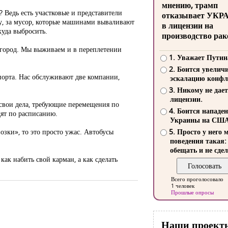
мнению, трамп
? Ведь есть участковые и представители
отказывает УКР
ду, за мусор, которые машинами вываливают
в лицензии на
куда выбросить.
производство рак
 город. Мы выживаем и в переплетении
1. Уважает Путин
2. Боится увелич
порта. Нас обслуживают две компании,
эскалацию конфл
3. Никому не дает
лицензии.
е свои дела, требующие перемещения по
4. Боится нападе
дят по расписанию.
Украины на СШ
озки», то это просто ужас. Автобусы
5. Просто у него 
поведения такая:
обещать и не сдел
 как набить свой карман, а как сделать
Всего проголосовало
1 человек
Прошлые опросы
Наши проект