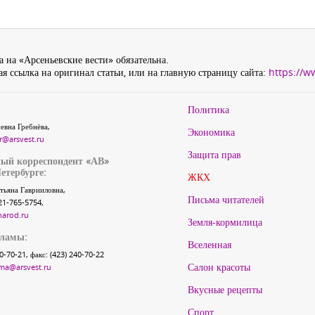
 на «Арсеньевские вести» обязательна.
я ссылка на оригинал статьи, или на главную страницу сайта:
https://w
Политика
евна Гребнёва,
Экономика
r@arsvest.ru
Защита прав
ый корреспондент «АВ»
етербурге:
ЖКХ
тьяна Гаврииловна,
Письма читателей
21-765-5754,
narod.ru
Земля-кормилица
кламы:
Вселенная
40-70-21, факс: (423) 240-70-22
Салон красоты
ma@arsvest.ru
Вкусные рецепты
Спорт