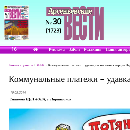
30
№
[1723]
16+
Реклама
ЗаКон
Редакция
Наши автор
Главная страница
ЖКХ
Коммунальные платежи – удавка для населения города Па
Коммунальные платежи – удавка
19.03.2014
Татьяна ЩЕГЛОВА, г. Партизанск.