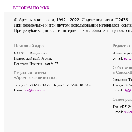
ВСЕОБУЧ ПО ЖКХ
© Арсеньевские вести, 1992—2022. Индекс подписки: П2436
При перепечатке и при другом использовании материалов, ссылка
При републикации в сети интернет так же обязательна работающа
Почтовый адрес:
Редактор:
690091
, г.
Владивосток
,
Ирина Георги
Приморский край
,
Россия
.
E-mail:
edito
Переулок Шевченко
, дом 9, 27
Собственн
в Санкт-П
Редакция газеты
«
Арсеньевские вести
»:
Романенко Та
Телефон:
+7 (423) 240-70-21
, факс:
+7 (423) 240-70-22
Телефон: 8-9
E-mail:
av@arsvest.ru
E-mail:
rtg@
Отдел ре
Тел.: (423) 2
E-mail:
rekla