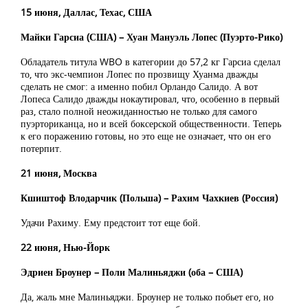
15 июня, Даллас, Техас, США
Майки Гарсиа (США) – Хуан Мануэль Лопес (Пуэрто-Рико)
Обладатель титула WBO в категории до 57,2 кг Гарсиа сделал
то, что экс-чемпион Лопес по прозвищу Хуанма дважды
сделать не смог: а именно побил Орландо Салидо. А вот
Лопеса Салидо дважды нокаутировал, что, особенно в первый
раз, стало полной неожиданностью не только для самого
пуэрториканца, но и всей боксерской общественности. Теперь
к его поражению готовы, но это еще не означает, что он его
потерпит.
21 июня, Москва
Кшиштоф Влодарчик (Польша) – Рахим Чахкиев (Россия)
Удачи Рахиму. Ему предстоит тот еще бой.
22 июня, Нью-Йорк
Эдриен Броунер – Поли Малиньяджи (оба – США)
Да, жаль мне Малиньяджи. Броунер не только побьет его, но