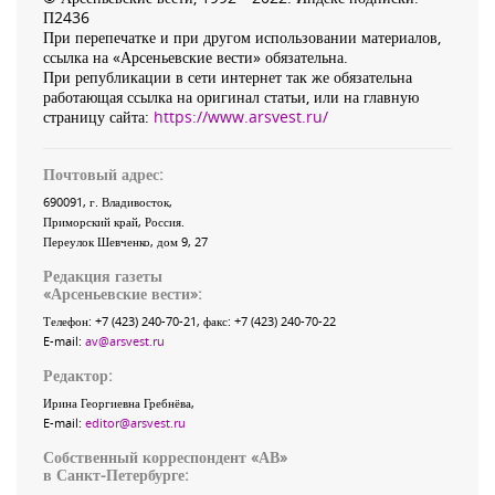
П2436
При перепечатке и при другом использовании материалов,
ссылка на «Арсеньевские вести» обязательна.
При републикации в сети интернет так же обязательна
работающая ссылка на оригинал статьи, или на главную
страницу сайта:
https://www.arsvest.ru/
Почтовый адрес:
690091
, г.
Владивосток
,
Приморский край
,
Россия
.
Переулок Шевченко
, дом 9, 27
Редакция газеты
«
Арсеньевские вести
»:
Телефон:
+7 (423) 240-70-21
, факс:
+7 (423) 240-70-22
E-mail:
av@arsvest.ru
Редактор:
Ирина Георгиевна Гребнёва,
E-mail:
editor@arsvest.ru
Собственный корреспондент «АВ»
в Санкт-Петербурге: