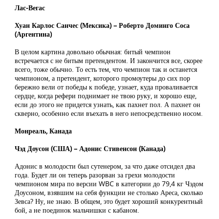
Лас-Вегас
Хуан Карлос Санчес (Мексика) – Роберто Доминго Соса
(Аргентина)
В целом картина довольно обычная: битый чемпион
встречается с не битым претендентом. И закончится все, скорее
всего, тоже обычно. То есть тем, что чемпион так и останется
чемпионом, а претендент, которого промоутеры до сих пор
бережно вели от победы к победе, узнает, куда проваливается
сердце, когда рефери поднимает не твою руку, и хорошо еще,
если до этого не придется узнать, как пахнет пол. А пахнет он
скверно, особенно если въехать в него непосредственно носом.
Монреаль, Канада
Чэд Доусон (США) – Адонис Стивенсон (Канада)
Адонис в молодости был сутенером, за что даже отсидел два
года. Будет ли он теперь разорван за грехи молодости
чемпионом мира по версии WBC в категории до 79,4 кг Чэдом
Доусоном, взявшим на себя функции не столько Ареса, сколько
Зевса? Ну, не знаю. В общем, это будет хороший конкурентный
бой, а не поединок мальчишки с кабаном.