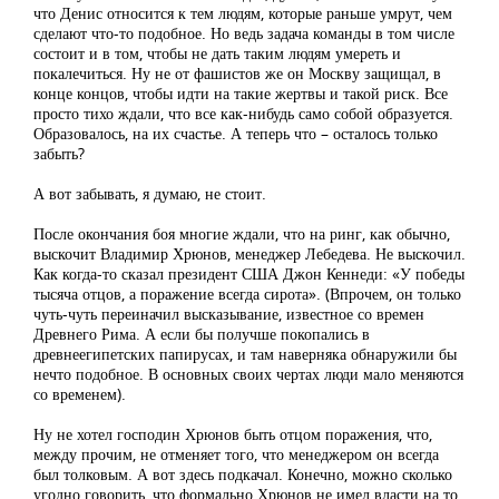
что Денис относится к тем людям, которые раньше умрут, чем
сделают что-то подобное. Но ведь задача команды в том числе
состоит и в том, чтобы не дать таким людям умереть и
покалечиться. Ну не от фашистов же он Москву защищал, в
конце концов, чтобы идти на такие жертвы и такой риск. Все
просто тихо ждали, что все как-нибудь само собой образуется.
Образовалось, на их счастье. А теперь что – осталось только
забыть?
А вот забывать, я думаю, не стоит.
После окончания боя многие ждали, что на ринг, как обычно,
выскочит Владимир Хрюнов, менеджер Лебедева. Не выскочил.
Как когда-то сказал президент США Джон Кеннеди: «У победы
тысяча отцов, а поражение всегда сирота». (Впрочем, он только
чуть-чуть переиначил высказывание, известное со времен
Древнего Рима. А если бы получше покопались в
древнеегипетских папирусах, и там наверняка обнаружили бы
нечто подобное. В основных своих чертах люди мало меняются
со временем).
Ну не хотел господин Хрюнов быть отцом поражения, что,
между прочим, не отменяет того, что менеджером он всегда
был толковым. А вот здесь подкачал. Конечно, можно сколько
угодно говорить, что формально Хрюнов не имел власти на то,