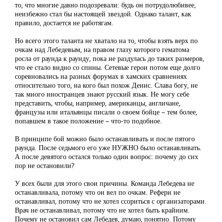
то, что многие давно подозревали: будь он потрудолюбивее,
неизбежно стал бы настоящей звездой. Однако талант, как
правило, достается не работягам.
Но всего этого таланта не хватало на то, чтобы взять верх по
очкам над Лебедевым, на правом глазу которого гематома
росла от раунда к раунду, пока не раздулась до таких размеров,
что ее стало видно со спины. Сетевые герои потом еще долго
соревновались на разных форумах в хамских сравнениях
относительно того, на кого был похож Денис. Слава богу, не
так много иностранцев знают русский язык. Не могу себе
представить, чтобы, например, американцы, англичане,
французы или итальянцы писали о своем бойце – тем более,
попавшем в такое положение – что-то подобное.
В принципе бой можно было останавливать и после пятого
раунда. После седьмого его уже НУЖНО было останавливать.
А после девятого остался только один вопрос: почему до сих
пор не остановили?
У всех были для этого свои причины. Команда Лебедева не
останавливала, потому что он вел по очкам. Рефери не
останавливал, потому что не хотел ссориться с организаторами.
Врач не останавливал, потому что не хотел быть крайним.
Почему не остановил сам Лебедев, думаю, понятно. Потому