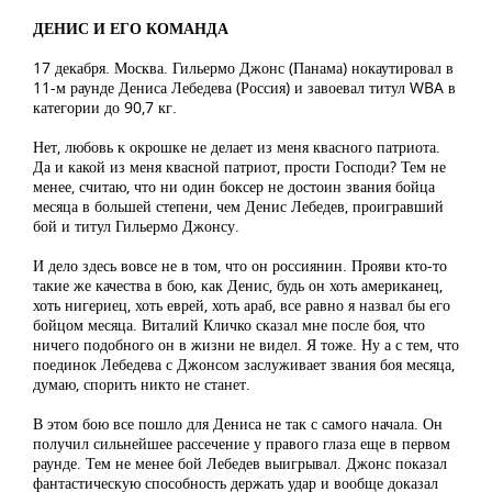
ДЕНИС И ЕГО КОМАНДА
17 декабря. Москва. Гильермо Джонс (Панама) нокаутировал в
11-м раунде Дениса Лебедева (Россия) и завоевал титул WBA в
категории до 90,7 кг.
Нет, любовь к окрошке не делает из меня квасного патриота.
Да и какой из меня квасной патриот, прости Господи? Тем не
менее, считаю, что ни один боксер не достоин звания бойца
месяца в большей степени, чем Денис Лебедев, проигравший
бой и титул Гильермо Джонсу.
И дело здесь вовсе не в том, что он россиянин. Прояви кто-то
такие же качества в бою, как Денис, будь он хоть американец,
хоть нигериец, хоть еврей, хоть араб, все равно я назвал бы его
бойцом месяца. Виталий Кличко сказал мне после боя, что
ничего подобного он в жизни не видел. Я тоже. Ну а с тем, что
поединок Лебедева с Джонсом заслуживает звания боя месяца,
думаю, спорить никто не станет.
В этом бою все пошло для Дениса не так с самого начала. Он
получил сильнейшее рассечение у правого глаза еще в первом
раунде. Тем не менее бой Лебедев выигрывал. Джонс показал
фантастическую способность держать удар и вообще доказал