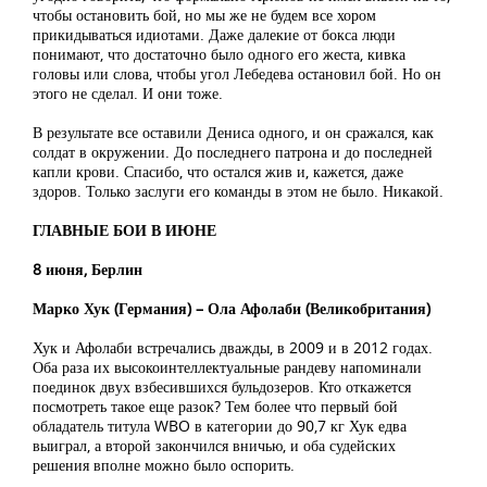
чтобы остановить бой, но мы же не будем все хором
прикидываться идиотами. Даже далекие от бокса люди
понимают, что достаточно было одного его жеста, кивка
головы или слова, чтобы угол Лебедева остановил бой. Но он
этого не сделал. И они тоже.
В результате все оставили Дениса одного, и он сражался, как
солдат в окружении. До последнего патрона и до последней
капли крови. Спасибо, что остался жив и, кажется, даже
здоров. Только заслуги его команды в этом не было. Никакой.
ГЛАВНЫЕ БОИ В ИЮНЕ
8 июня, Берлин
Марко Хук (Германия) – Ола Афолаби (Великобритания)
Хук и Афолаби встречались дважды, в 2009 и в 2012 годах.
Оба раза их высокоинтеллектуальные рандеву напоминали
поединок двух взбесившихся бульдозеров. Кто откажется
посмотреть такое еще разок? Тем более что первый бой
обладатель титула WBO в категории до 90,7 кг Хук едва
выиграл, а второй закончился вничью, и оба судейских
решения вполне можно было оспорить.