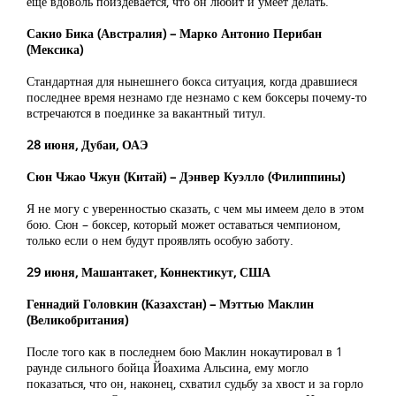
еще вдоволь поиздевается, что он любит и умеет делать.
Сакио Бика (Австралия) – Марко Антонио Перибан
(Мексика)
Стандартная для нынешнего бокса ситуация, когда дравшиеся
последнее время незнамо где незнамо с кем боксеры почему-то
встречаются в поединке за вакантный титул.
28 июня, Дубаи, ОАЭ
Сюн Чжао Чжун (Китай) – Дэнвер Куэлло (Филиппины)
Я не могу с уверенностью сказать, с чем мы имеем дело в этом
бою. Сюн – боксер, который может оставаться чемпионом,
только если о нем будут проявлять особую заботу.
29 июня, Машантакет, Коннектикут, США
Геннадий Головкин (Казахстан) – Мэттью Маклин
(Великобритания)
После того как в последнем бою Маклин нокаутировал в 1
раунде сильного бойца Йоахима Альсина, ему могло
показаться, что он, наконец, схватил судьбу за хвост и за горло