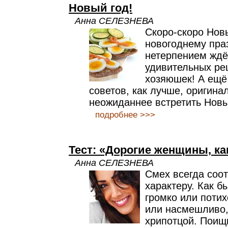
Новый год!
Анна СЕЛЕЗНЕВА
Скоро-скоро Нов
новогоднему пра
нетерпением ждё
удивительных ре
хозяюшек! А ещё 
советов, как лучше, оригина
неожиданнее встретить Новы
подробнее >>>
Тест: «Дорогие женщины, ка
Анна СЕЛЕЗНЕВА
Смех всегда соо
характеру. Как б
громко или поти
или насмешливо,
хрипотцой. Поищ