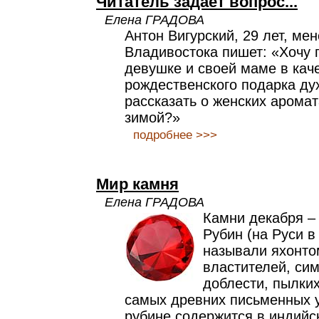
Читатель задает вопрос...
Елена ГРАДОВА
Антон Вигурский, 29 лет, мен
Владивостока пишет: «Хочу
девушке и своей маме в кач
рождественского подарка ду
рассказать о женских аромат
зимой?»
подробнее >>>
Мир камня
Елена ГРАДОВА
Камни декабря – 
Рубин (на Руси в
называли яхонто
властителей, си
доблести, пылких
самых древних письменных 
рубине содержится в индийск