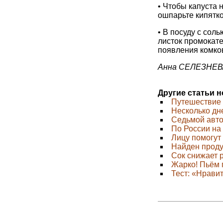
• Чтобы капуста 
ошпарьте кипятко
• В посуду с сол
листок промокате
появления комко
Анна СЕЛЕЗНЕВ
Другие статьи 
Путешествие 
Несколько дн
Седьмой авто
По России на
Лицу помогут
Найден проду
Сок снижает 
Жарко! Пьём 
Тест: «Нрави