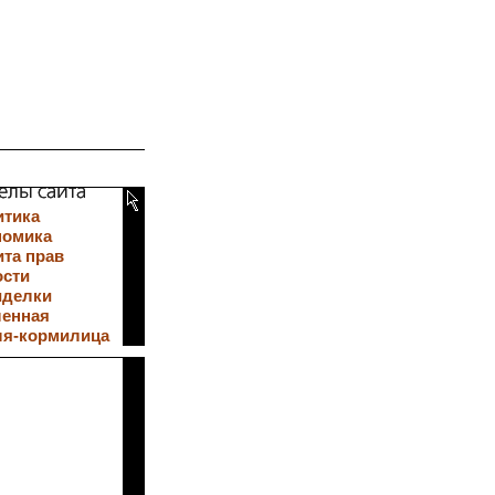
итика
номика
та прав
ости
иделки
ленная
ля-кормилица