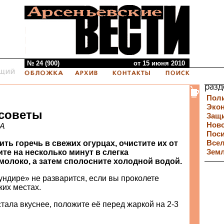
№ 24 (900)
от 15 июня 2010
Пол
Эко
советы
Защи
Нов
А
Пос
ть горечь в свежих огурцах, очистите их от
Все
те на несколько минут в слегка
Зем
молоко, а затем сполосните холодной водой.
ундире» не разварится, если вы проколете
ких местах.
стала вкуснее, положите её перед жаркой на 2-3