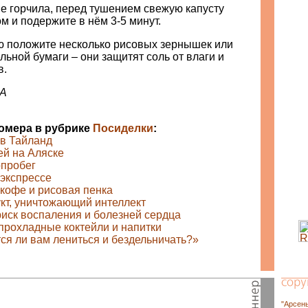
не горчила, перед тушением свежую капусту
м и подержите в нём 3-5 минут.
ью положите несколько рисовых зернышек или
льной бумаги – они защитят соль от влаги и
в.
А
номера в рубрике
Посиделки
:
в Тайланд
ей на Аляске
пробег
 экспрессе
 кофе и рисовая пенка
кт, уничтожающий интеллект
риск воспаления и болезней сердца
прохладные коктейли и напитки
тся ли вам лениться и бездельничать?»
"Арсен