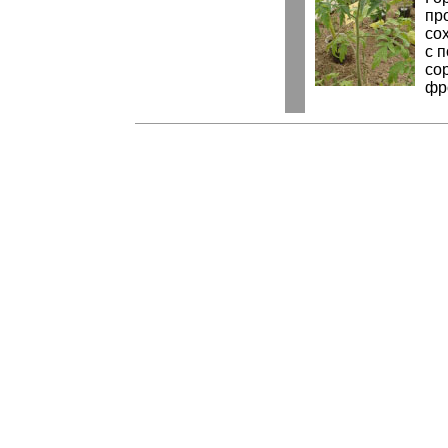
пр
со
с 
со
фр