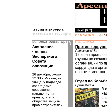
№ 28 (852)
Заявление
Против коррупц
Редакция «АВ»
членов
13 июля прошло 
Экспертного
группы по созда
Совета
организации по 
оппозиции
коррупции в орга
власти и местног
26 декабря, около
12:30 в Москве, на
Отдел по борьб
улице, у подъезда
ПримаМедиа
своего дома
В 
совершено
на
нападение на
председателя
сл
общества защиты
пр
прав потребителей
те