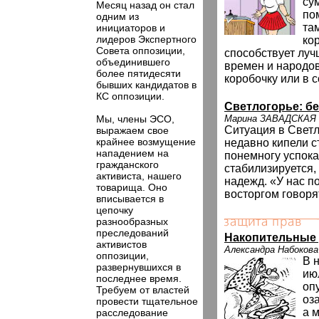
су
Месяц назад он стал
по
одним из
та
инициаторов и
лидеров Экспертного
ко
Совета оппозиции,
способствует луч
объединившего
времен и народов
более пятидесяти
коробочку или в 
бывших кандидатов в
КС оппозиции.
Светлогорье: бе
Мы, члены ЭСО,
Марина ЗАВАДСКАЯ
Ситуация в Светл
выражаем свое
крайнее возмущение
недавно кипели с
нападением на
понемногу успока
гражданского
стабилизируется,
активиста, нашего
надежд. «У нас по
товарища. Оно
восторгом говоря
вписывается в
цепочку
разнообразных
преследований
Накопительные 
активистов
Александра Набокова
оппозиции,
В 
развернувшихся в
ию
последнее время.
оп
Требуем от властей
оз
провести тщательное
а 
расследование