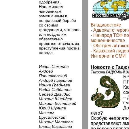
одобрения.
Напоминаем
чиновникам,
замешанным в
неправовой борьбе
Владивостоке
со своими
гражданами, что рано
- Адвокат с геро
или поздно им
- Начпрод ТОФ по
обязательно
мошенничестве
придется отвечать за
- Обстрел автоко
преступления против
- Казахский лиде
народа.
Интернет к СМИ
Игорь Семенов
Новости с Гадю
Андрей
Тигрина ГАДЮЧКИНА
Пионтковский
Б
Андрей Гаврилов
П
Ирина Гребнева
Ка
Радик Сайдашев
со
Сергей Давидис
– 
Михаил Шнейдер
см
Михаил Вестицкий
До
Юрий Шулипа
Максим
лето?
Брусиловский
Особую неприятн
Михаил Матвеев
представляют ям
Елена Васильева
по колено вляпать