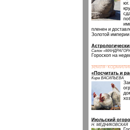
юг
кр
сд
поб
им
пленен и доставл
Золотой империи
Астрологически
Салон «МАНДРАГОР
Гороскоп на неде
«Посчитать и р
Кира ВАСИЛЬЕВА
За
ог
до
хо
Июльский огор
Н. МЕДНИКОВСКАЯ
Го