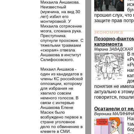
Михаила Аншакова.
ис
Неизвестный
бу
(мужчина, на вид 30
прошел слух, что
лет) избил его
защите прав потр
монтировкой. У
Михаила сотрясение
мозга, сломана рука.
Преступника
Позорно-фанто
спугнули прохожие. С
капремонта
тяжелыми травмами
Марина ЗАВАДСКАЯ
«скорая» отвезла
В 
Аншакова в институт
«Р
Склифосовского.
«Р
Михаил Аншаков -
на
один из кандидатов в
ка
члены КС российской
до
оппозиции, которому
понятия не имела,
для избрания не
актуально к этом
хватило совсем
говорится, пошли
немного голосов. В
связи с интервью
Аншакова Елене
Осатанели от н
Масюк было
Вероника МАЛИНИН
возбуждено первое в
На
стране уголовное
та
дело по обвинению в
бо
клевете в СМИ.