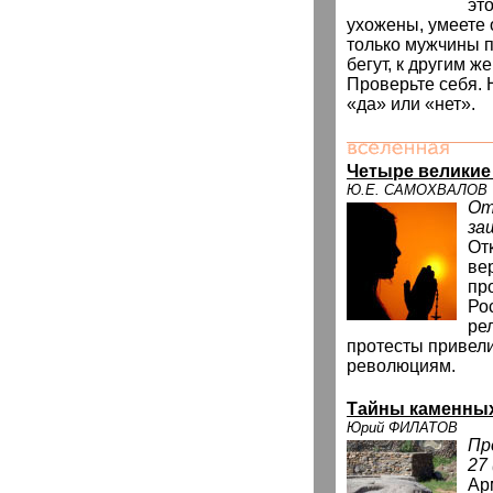
эт
ухожены, умеете 
только мужчины п
бегут, к другим же
Проверьте себя. 
«да» или «нет».
Четыре великие
Ю.Е. САМОХВАЛОВ
От
за
От
ве
пр
Ро
ре
протесты привели
революциям.
Тайны каменных
Юрий ФИЛАТОВ
Пр
27 
Ар