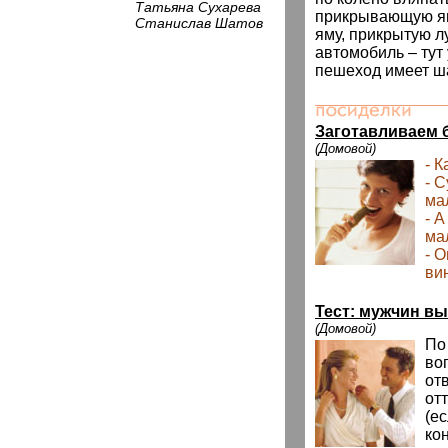
Татьяна Сухарева
прикрывающую яму
Станислав Шатов
яму, прикрытую л
автомобиль – тут
пешеход имеет ша
Заготавливаем 
(Домовой)
- 
- 
ма
- А
ма
- 
ви
Тест: мужчин вы
(Домовой)
По
во
от
от
(ес
ко