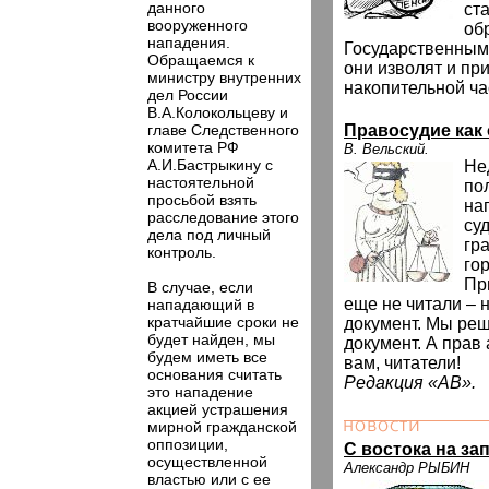
данного
ст
вооруженного
об
нападения.
Государственным 
Обращаемся к
они изволят и пр
министру внутренних
накопительной ча
дел России
В.А.Колокольцеву и
главе Следственного
Правосудие как
комитета РФ
В. Вельский.
А.И.Бастрыкину с
Не
настоятельной
по
просьбой взять
на
расследование этого
су
дела под личный
гр
контроль.
гор
Пр
В случае, если
еще не читали – 
нападающий в
кратчайшие сроки не
документ. Мы реш
будет найден, мы
документ. А прав 
будем иметь все
вам, читатели!
основания считать
Редакция «АВ».
это нападение
акцией устрашения
мирной гражданской
оппозиции,
C востока на за
осуществленной
Александр РЫБИН
властью или с ее