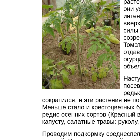
расте
они у
интен
вверх
силы 
созре
Тома
отдав
огур
объел
Наст
посев
редьк
сократился, и эти растения не по
Меньше стало и крестоцветных 
редис осенних сортов (Красный 
капусту, салатные травы: руколу, 
Проводим подкормку среднеспел