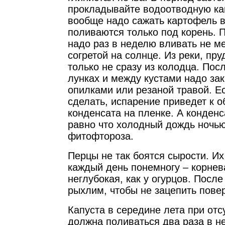
прокладывайте водоотводную кан
вообще надо сажать картофель в
поливаются только под корень. 
надо раз в неделю вливать не м
согретой на солнце. Из реки, пруд
только не сразу из колодца. Пос
лунках и между кустами надо за
опилками или резаной травой. Ес
сделать, испарение приведет к 
конденсата на пленке. А конденс
равно что холодный дождь ночью,
фитофтороза.
Перцы не так боятся сырости. И
каждый день понемногу – корнев
неглубокая, как у огурцов. После
рыхлим, чтобы не зацепить пове
Капуста в середине лета при от
должна поливаться два раза в н