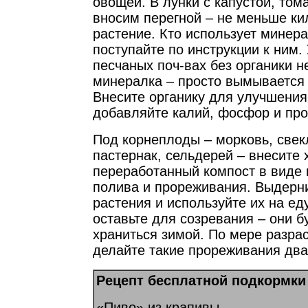
овощей. В лунки с капустой, том
вносим перегной – не меньше ки
растение. Кто использует минер
поступайте по инструкции к ним. 
песчаных поч-вах без органики н
минералка – просто вымывается 
Внесите органику для улучшения 
добавляйте калий, фосфор и про
Под корнеплоды – морковь, свекл
пастернак, сельдерей – внесите
переработанный компост в виде 
полива и прореживания. Выдерн
растения и используйте их на ед
оставьте для созревания – они б
храниться зимой. По мере разра
делайте такие прореживания два-
Рецепт бесплатной подкормки
«Пиво» из крапивы