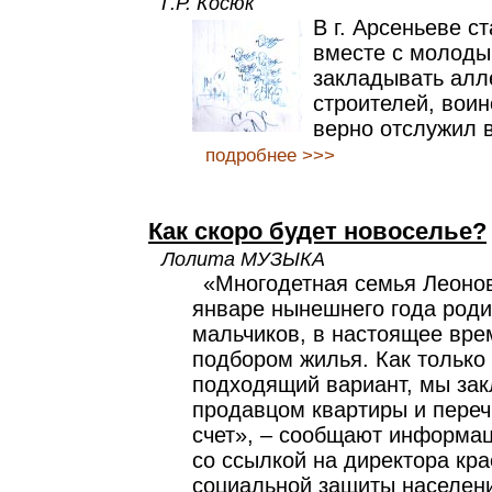
Г.Р. Косюк
В г. Арсеньеве с
вместе с молод
закладывать алл
строителей, воино
верно отслужил 
подробнее >>>
Как скоро будет новоселье?
Лолита МУЗЫКА
«Многодетная семья Леонов
январе нынешнего года роди
мальчиков, в настоящее вре
подбором жилья. Как только
подходящий вариант, мы зак
продавцом квартиры и переч
счет», – сообщают информац
со ссылкой на директора кр
социальной защиты населен