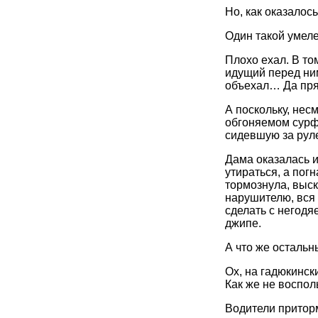
Но, как оказалось
Один такой умел
Плохо ехал. В то
идущий перед ним
объехал… Да пря
А поскольку, нес
обгоняемом сурф
сидевшую за рул
Дама оказалась и
утираться, а пог
тормознула, выск
нарушителю, вся 
сделать с негодя
джипе.
А что же осталь
Ох, на гадюкинск
Как же не воспол
Водители притор