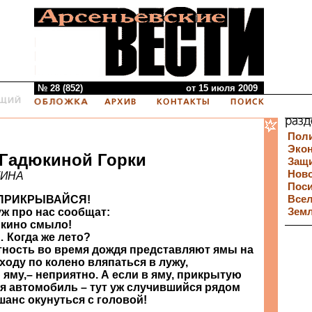
№ 28 (852)
от 15 июля 2009
Пол
Эко
 Гадюкиной Горки
Защи
Нов
КИНА
Пос
ПРИКРЫВАЙСЯ!
Все
уж про нас сообщат:
Зем
юкино смыло!
 Когда же лето?
ность во время дождя представляют ямы на
ходу по колено вляпаться в лужу,
му,– неприятно. А если в яму, прикрытую
ся автомобиль – тут уж случившийся рядом
шанс окунуться с головой!