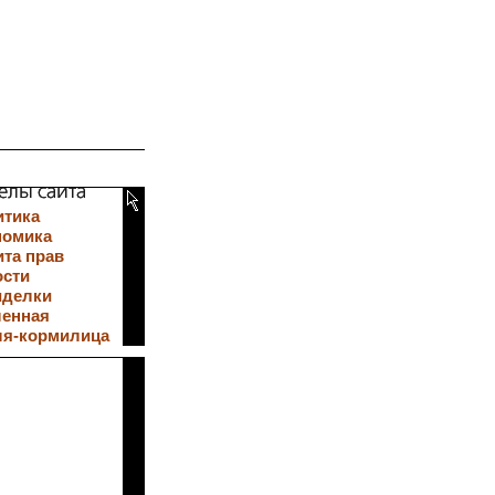
итика
номика
та прав
ости
иделки
ленная
ля-кормилица