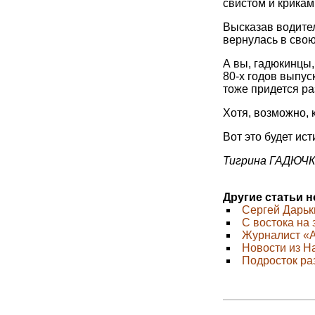
свистом и крика
Высказав водител
вернулась в свою
А вы, гадюкинцы,
80-х годов выпус
тоже придется ра
Хотя, возможно, 
Вот это будет ис
Тигрина ГАДЮЧ
Другие статьи 
Сергей Дарьк
C востока на 
Журналист «А
Новости из Н
Подросток ра