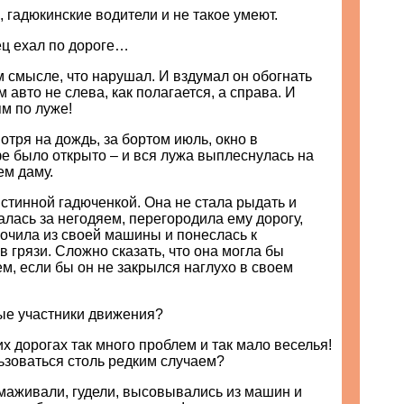
, гадюкинские водители и не такое умеют.
ец ехал по дороге…
м смысле, что нарушал. И вздумал он обогнать
 авто не слева, как полагается, а справа. И
м по луже!
мотря на дождь, за бортом июль, окно в
е было открыто – и вся лужа выплеснулась на
ем даму.
стинной гадюченкой. Она не стала рыдать и
налась за негодяем, перегородила ему дорогу,
очила из своей машины и понеслась к
в грязи. Сложно сказать, что она могла бы
ем, если бы он не закрылся наглухо в своем
ные участники движения?
их дорогах так много проблем и так мало веселья!
ьзоваться столь редким случаем?
маживали, гудели, высовывались из машин и