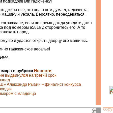
ми подбадривали гадюченку!
ю джипа все, что она о нем думает, гадюченка
 машину и уехала. Вероятно, переодеваться.
 сограждане, если во время дождя увидите джип
ка под номером е581му, сторонитесь его. А то
звлекать народ.
кому-то и удастся открыть дверцу его машины…
тинно гадюкинское веселье!
КИНА.
номера в рубрике
Новости
:
ин выдвинулся на третий срок
запад
В» Александр Рыбин – финалист конкурса
аходки
змером с младенца