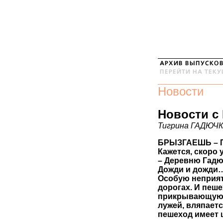
Новости
Новости с
Тигрина ГАДЮЧ
БРЫЗГАЕШЬ – 
Кажется, скоро 
– Деревню Гад
Дожди и дожди…
Особую неприят
дорогах. И пеше
прикрывающую я
лужей, вляпает
пешеход имеет 