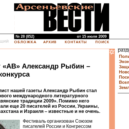
№ 28 (852)
от 15 июля 2009
Пол
Эко
 «АВ» Александр Рыбин –
Защи
Нов
конкурса
Пос
Все
Зем
ист нашей газеты Александр Рыбин стал
вого международного литературного
вянские традиции 2009». Помимо него
али еще 20 писателей из России, Украины,
ахстана и Израиля – известные и не очень.
Фестиваль организован Союзом
писателей России и Конгрессом