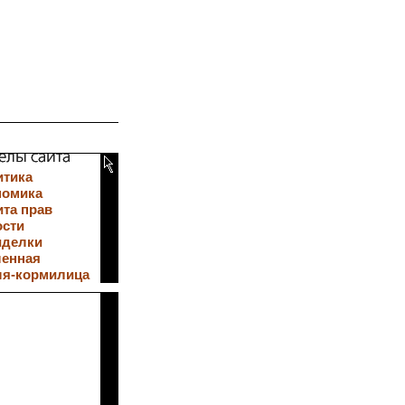
итика
номика
та прав
ости
иделки
ленная
ля-кормилица