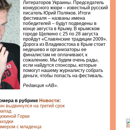
Литераторов Украины. Председатель
конкурсного жюри – известный русский
писатель Юрий Поляков. Итоги
фестиваля – названы имена
победителей – будут подведены в
конце августа в Крыму. В крымском
городе Щелкино с 25 по 28 августа
пройдут «Славянские традиции 2009».
Дорога из Владивостока в Крым стоит
недешево и организаторы ее
финалистам не оплачивают, к
сожалению. Мы будем очень рады,
если найдутся спонсоры, которые
помогут нашему журналисту собрать
деньги, чтобы попасть на фестиваль.
Редакция «АВ».
номера в рубрике
Новости
:
ин выдвинулся на третий срок
запад
дюкиной Горки
аходки
змером с младенца