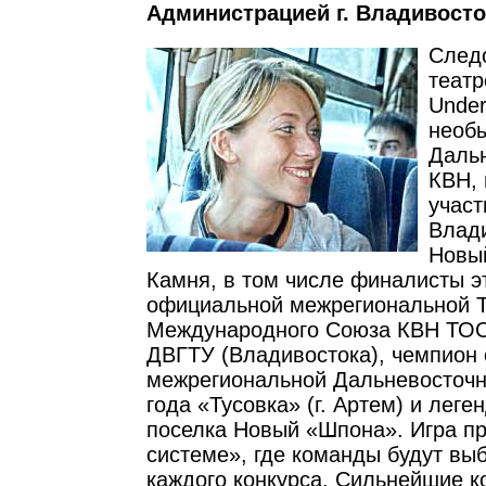
Администрацией г. Владивосто
Следо
теат
Under
необ
Дальн
КВН, 
участ
Влади
Новый
Камня, в том числе финалисты э
официальной межрегиональной Т
Международного Союза КВН ТО
ДВГТУ (Владивостока), чемпион
межрегиональной Дальневосточн
года «Тусовка» (г. Артем) и лег
поселка Новый «Шпона». Игра пр
системе», где команды будут вы
каждого конкурса. Сильнейшие 