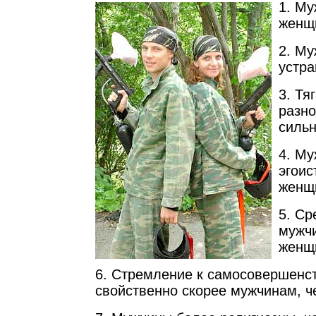
1. Му
женщ
2. М
устр
3. Тя
разн
сильн
4. М
эгоис
женщ
5. Ср
мужч
женщ
6. Стремление к самосовершенс
свойственно скорее мужчинам, 