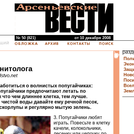
№ 50 (821)
от 10 декабря 2008
Пол
Эко
нитолога
Защи
Нов
stvo.net
Пос
заботиться о волнистых попугайчиках:
Все
опугайчики предпочитают летать по
Зем
к что чем длиннее клетка, тем лучше.
и чистой воды давайте ему речной песок,
 скорлупы и регулярно мытую зелень.
3. Попугайчики любят
играть. Повесьте в клетку
качели, колокольчики,
лесенку или цепочку, по