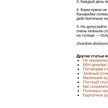
3. Каждый день м
4. Корм нужно не
Канарейки склевы
действительно н
5. Не допускайте
очень нежным соз
на солнце — полу
zhivotnie.domovod
Другие статьи 
Не перевелис
КВН-декабрь!
Поговорим о 
Зеленый угол
Маленькие ку
Постный стол
Как сохранить
Полезные про
Бархатные руч