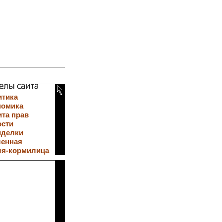
итика
номика
та прав
ости
иделки
ленная
ля-кормилица