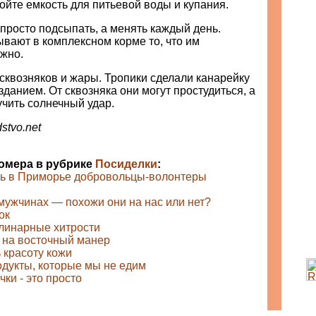
ойте емкость для питьевой воды и купания.
 просто подсыпать, а менять каждый день.
вают в комплексном корме то, что им
ужно.
 сквозняков и жары. Тропики сделали канарейку
данием. От сквозняка они могут простудиться, а
чить солнечный удар.
stvo.net
номера в рубрике
Посиделки
:
ь в Приморье добровольцы-волонтеры
мужчинах — похожи они на нас или нет?
ок
линарные хитрости
 на восточный манер
 красоту кожи
дукты, которые мы не едим
ки - это просто