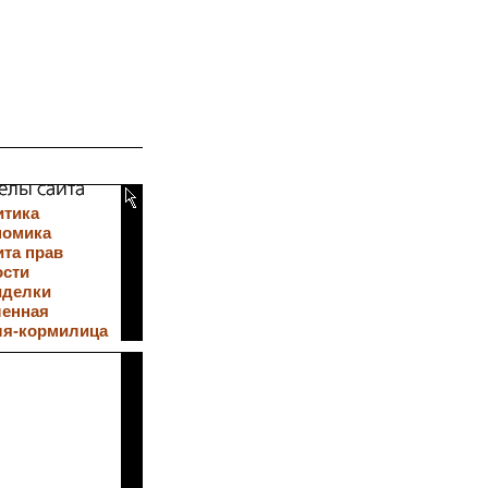
итика
номика
та прав
ости
иделки
ленная
ля-кормилица