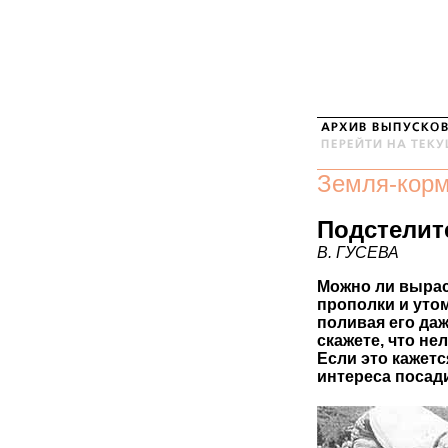
Земля-кор
Подстелит
В. ГУСЕВА
Можно ли вырас
прополки и уто
поливая его даж
скажете, что не
Если это кажет
интереса посади