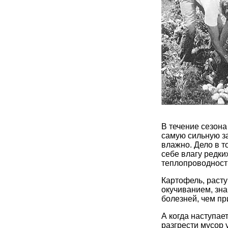
В течение сезона
самую сильную за
влажно. Дело в т
себе влагу редки
теплопроводност
Картофель, расту
окучиванием, зна
болезней, чем п
А когда наступае
разгрести мусор 