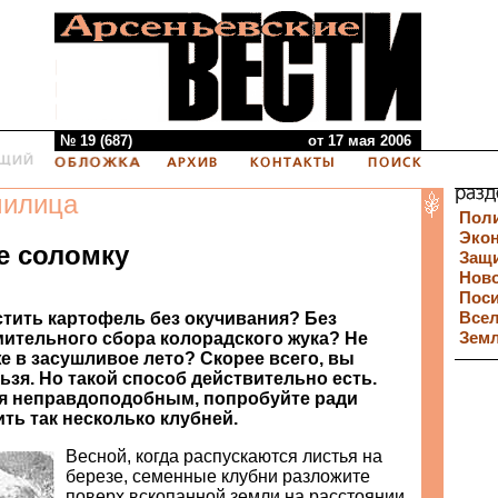
№ 19 (687)
от 17 мая 2006
милица
Пол
Эко
е соломку
Защи
Нов
Пос
тить картофель без окучивания? Без
Все
мительного сбора колорадского жука? Не
Зем
е в засушливое лето? Скорее всего, вы
льзя. Но такой способ действительно есть.
ся неправдоподобным, попробуйте ради
ть так несколько клубней.
Весной, когда распускаются листья на
березе, семенные клубни разложите
поверх вскопанной земли на расстоянии