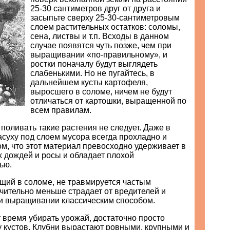
25-30 сантиметров друг от друга и
засыпьте сверху 25-30-сантиметровым
слоем растительных остатков: соломы,
сена, листвы и т.п. Всходы в данном
случае появятся чуть позже, чем при
выращивании «по-правильному», и
ростки поначалу будут выглядеть
слабенькими. Но не пугайтесь, в
дальнейшем кусты картофеля,
выросшего в соломе, ничем не будут
отличаться от картошки, выращенной по
всем правилам.
 поливать такие растения не следует. Даже в
суху под слоем мусора всегда прохладно и
ом, что этот материал превосходно удерживает в
х дождей и росы и обладает плохой
ью.
щий в соломе, не травмируется частым
чительно меньше страдает от вредителей и
ри выращивании классическим способом.
т время убирать урожай, достаточно просто
у кустов. Клубни вырастают ровными, крупными и