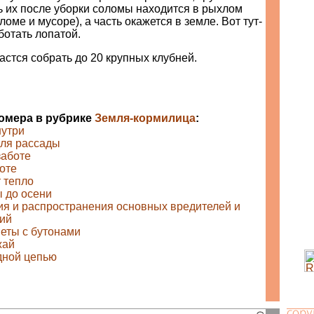
ь их после уборки соломы находится в рыхлом
оломе и мусоре), а часть окажется в земле. Вот тут-
ботать лопатой.
дастся собрать до 20 крупных клубней.
номера в рубрике
Земля-кормилица
:
нутри
ля рассады
заботе
оте
 тепло
ы до осени
ия и распространения основных вредителей и
ний
веты с бутонами
жай
дной цепью