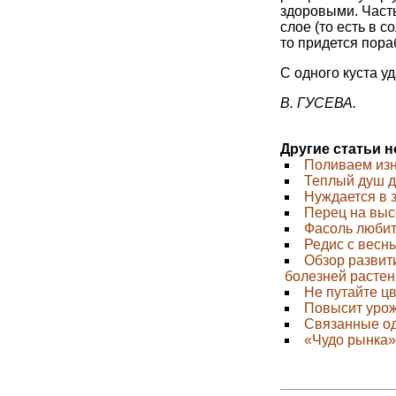
здоровыми. Част
слое (то есть в с
то придется пора
С одного куста у
В. ГУСЕВА.
Другие статьи 
Поливаем из
Теплый душ д
Нуждается в 
Перец на выс
Фасоль любит
Редис с весн
Обзор развит
болезней расте
Не путайте ц
Повысит уро
Связанные о
«Чудо рынка»