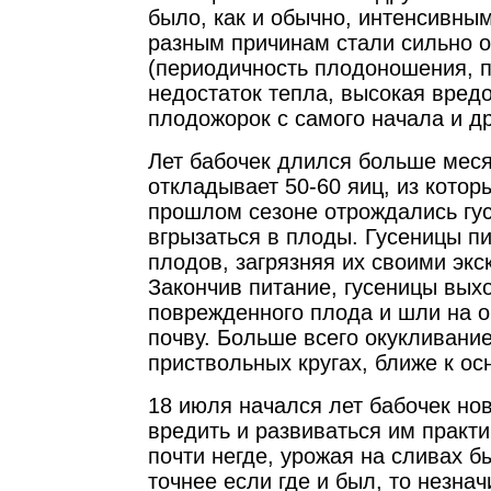
было, как и обычно, интенсивны
разным причинам стали сильно 
(периодичность плодоношения, 
недостаток тепла, высокая вред
плодожорок с самого начала и др
Лет бабочек длился больше мес
откладывает 50-60 яиц, из которы
прошлом сезоне отрождались гу
вгрызаться в плоды. Гусеницы п
плодов, загрязняя их своими эк
Закончив питание, гусеницы вых
поврежденного плода и шли на о
почву. Больше всего окукливани
приствольных кругах, ближе к ос
18 июля начался лет бабочек нов
вредить и развиваться им практ
почти негде, урожая на сливах б
точнее если где и был, то незна