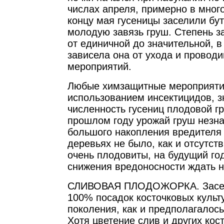
числах апреля, примерно в много
концу мая гусеницы заселили бут
молодую завязь груш. Степень з
от единичной до значительной, в
зависела она от ухода и провод
мероприятий.
Любые химзащитные мероприятия
использованием инсектицидов, з
численность гусениц плодовой г
прошлом году урожай груш незн
большого накопления вредителя
деревьях не было, как и отсутств
очень плодовиты, на будущий го
снижения вредоносности ждать н
СЛИВОВАЯ ПЛОДОЖОРКА. Засел
100% посадок косточковых культу
поколения, как и предполагалось
Хотя цветение слив и других кос