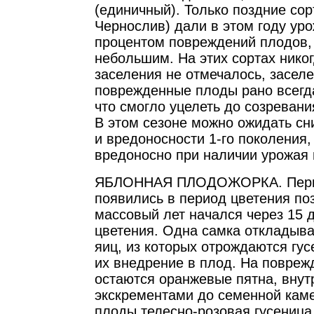
(единичный). Только поздние сор
Чернослив) дали в этом году ур
процентом повреждений плодов, 
небольшим. На этих сортах никог
заселения не отмечалось, засел
поврежденные плоды рано всегда
что смогло уцелеть до созреван
В этом сезоне можно ожидать сн
и вредоносности 1-го поколения, 
вредоносно при наличии урожая 
ЯБЛОННАЯ ПЛОДОЖОРКА. Перв
появились в период цветения поз
массовый лет начался через 15 
цветения. Одна самка откладыва
яиц, из которых отрождаются гус
их внедрение в плод. На повре
остаются оранжевые пятна, внутр
экскрементами до семенной каме
плоды телесно-розовая гусеница