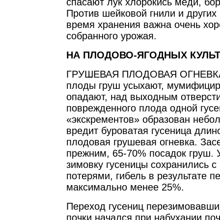
спасают лук хлорокись меди, бо
Против шейковой гнили и других
время хранения важна очень хо
собранного урожая.
НА ПЛОДОВО-ЯГОДНЫХ КУЛЬТ
ГРУШЕВАЯ ПЛОДОВАЯ ОГНЕВКА
плоды груш усыхают, мумифицир
опадают, над выходным отверст
поврежденного плода одной гусе
«экскрементов» образован небол
вредит буроватая гусеница длин
плодовая грушевая огневка. Зас
прежним, 65-70% посадок груш. 
зимовку гусеницы сохранились с
потерями, гибель в результате п
максимально менее 25%.
Переход гусениц перезимовавши
почки начался при набухании поч