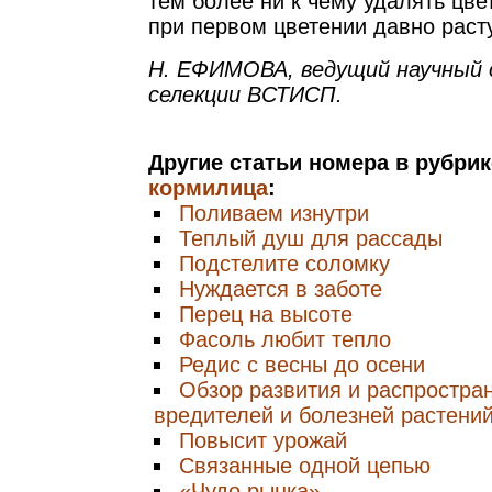
тем более ни к чему удалять цве
при первом цветении давно раст
Н. ЕФИМОВА, ведущий научный 
селекции ВСТИСП.
Другие статьи номера в рубри
кормилица
:
Поливаем изнутри
Теплый душ для рассады
Подстелите соломку
Нуждается в заботе
Перец на высоте
Фасоль любит тепло
Редис с весны до осени
Обзор развития и распростра
вредителей и болезней растени
Повысит урожай
Связанные одной цепью
«Чудо рынка»