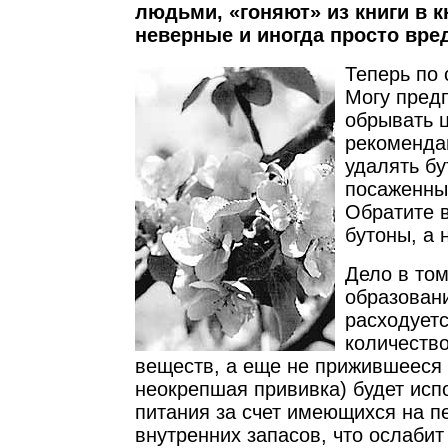
людьми, «гоняют» из книги в к
неверные и иногда просто вре
Теперь по 
Могу предп
обрывать 
рекоменда
удалять бу
посаженны
Обратите 
бутоны, а 
Дело в том
образован
расходует
количеств
веществ, а еще не прижившееся 
неокрепшая прививка) будет исп
питания за счет имеющихся на п
внутренних запасов, что ослабит