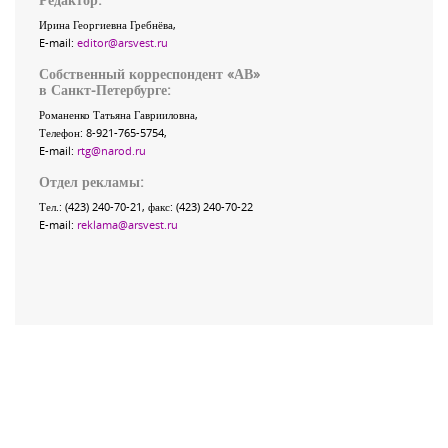
Ирина Георгиевна Гребнёва,
E-mail:
editor@arsvest.ru
Собственный корреспондент «АВ»
в Санкт-Петербурге:
Романенко Татьяна Гаврииловна,
Телефон: 8-921-765-5754,
E-mail:
rtg@narod.ru
Отдел рекламы:
Тел.: (423) 240-70-21, факс: (423) 240-70-22
E-mail:
reklama@arsvest.ru