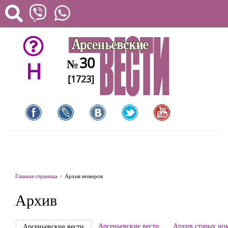
30
№
H
[1723]
Главная страница
Архив номеров
Архив
Арсеньевские вести
Архив старых но
Арсеньевские вести