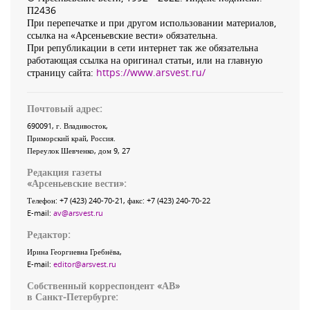
П2436
При перепечатке и при другом использовании материалов,
ссылка на «Арсеньевские вести» обязательна.
При републикации в сети интернет так же обязательна
работающая ссылка на оригинал статьи, или на главную
страницу сайта:
https://www.arsvest.ru/
Почтовый адрес:
690091
, г.
Владивосток
,
Приморский край
,
Россия
.
Переулок Шевченко
, дом 9, 27
Редакция газеты
«
Арсеньевские вести
»:
Телефон:
+7 (423) 240-70-21
, факс:
+7 (423) 240-70-22
E-mail:
av@arsvest.ru
Редактор:
Ирина Георгиевна Гребнёва,
E-mail:
editor@arsvest.ru
Собственный корреспондент «АВ»
в Санкт-Петербурге: