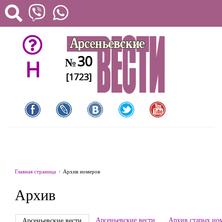
30
№
H
[1723]
Главная страница
Архив номеров
Архив
Арсеньевские вести
Архив старых но
Арсеньевские вести