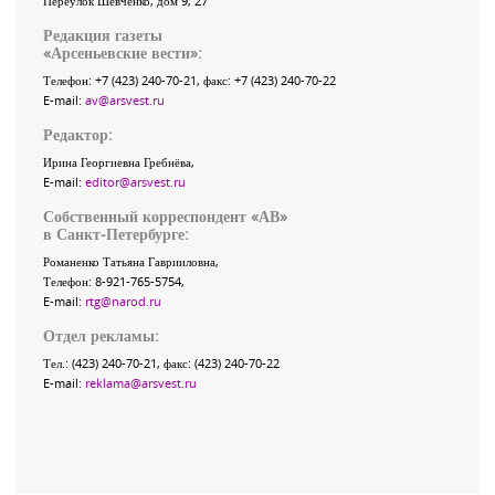
Переулок Шевченко
, дом 9, 27
Редакция газеты
«
Арсеньевские вести
»:
Телефон:
+7 (423) 240-70-21
, факс:
+7 (423) 240-70-22
E-mail:
av@arsvest.ru
Редактор:
Ирина Георгиевна Гребнёва,
E-mail:
editor@arsvest.ru
Собственный корреспондент «АВ»
в Санкт-Петербурге:
Романенко Татьяна Гаврииловна,
Телефон: 8-921-765-5754,
E-mail:
rtg@narod.ru
Отдел рекламы:
Тел.: (423) 240-70-21, факс: (423) 240-70-22
E-mail:
reklama@arsvest.ru