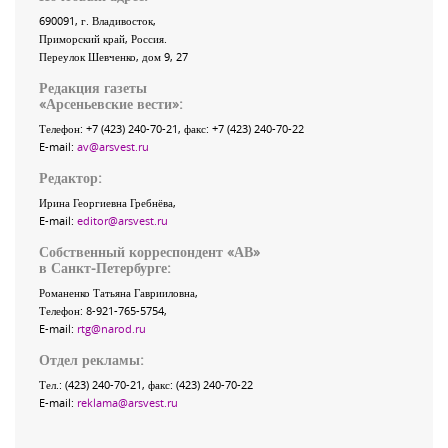
690091
, г.
Владивосток
,
Приморский край
,
Россия
.
Переулок Шевченко
, дом 9, 27
Редакция газеты
«
Арсеньевские вести
»:
Телефон:
+7 (423) 240-70-21
, факс:
+7 (423) 240-70-22
E-mail:
av@arsvest.ru
Редактор:
Ирина Георгиевна Гребнёва,
E-mail:
editor@arsvest.ru
Собственный корреспондент «АВ»
в Санкт-Петербурге:
Романенко Татьяна Гаврииловна,
Телефон: 8-921-765-5754,
E-mail:
rtg@narod.ru
Отдел рекламы:
Тел.: (423) 240-70-21, факс: (423) 240-70-22
E-mail:
reklama@arsvest.ru