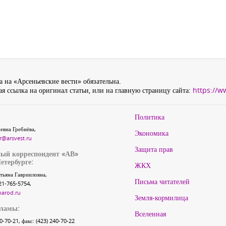
 на «Арсеньевские вести» обязательна.
я ссылка на оригинал статьи, или на главную страницу сайта:
https://w
Политика
евна Гребнёва,
Экономика
r@arsvest.ru
Защита прав
ый корреспондент «АВ»
етербурге:
ЖКХ
тьяна Гаврииловна,
Письма читателей
21-765-5754,
narod.ru
Земля-кормилица
кламы:
Вселенная
40-70-21, факс: (423) 240-70-22