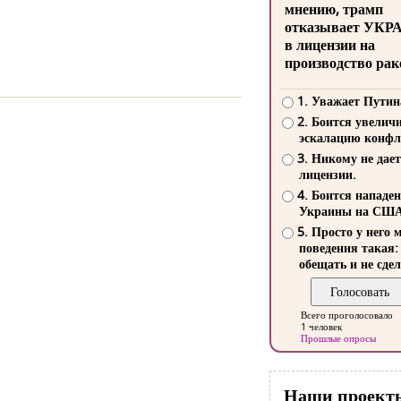
мнению, трамп
отказывает УКР
в лицензии на
производство рак
1. Уважает Путин
2. Боится увелич
эскалацию конфл
3. Никому не дает
лицензии.
4. Боится нападе
Украины на СШ
5. Просто у него 
поведения такая:
обещать и не сдел
Всего проголосовало
1 человек
Прошлые опросы
Наши проект