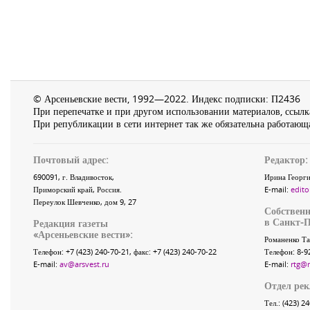
© Арсеньевские вести, 1992—2022. Индекс подписки: П2436
При перепечатке и при другом использовании материалов, ссылка
При републикации в сети интернет так же обязательна работающа
Почтовый адрес:
Редактор:
690091
, г.
Владивосток
,
Ирина Георги
Приморский край
,
Россия
.
E-mail:
edito
Переулок Шевченко
, дом 9, 27
Собственн
в Санкт-П
Редакция газеты
«
Арсеньевские вести
»:
Романенко Та
Телефон:
+7 (423) 240-70-21
, факс:
+7 (423) 240-70-22
Телефон: 8-9
E-mail:
av@arsvest.ru
E-mail:
rtg@
Отдел ре
Тел.: (423) 2