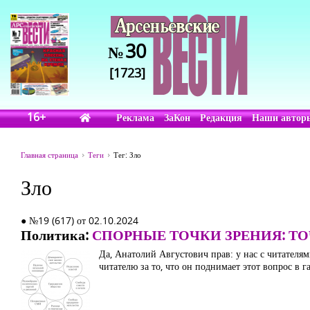
30
№
[1723]
16+
Реклама
ЗаКон
Редакция
Наши автор
Главная страница
Теги
Тег: Зло
Зло
● №19 (617) от 02.10.2024
Политика:
СПОРНЫЕ ТОЧКИ ЗРЕНИЯ: Т
Да, Анатолий Августович прав: у нас с читателя
читателю за то, что он поднимает этот вопрос в га