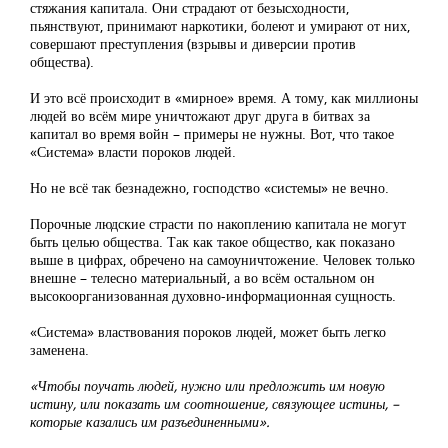
стяжания капитала. Они страдают от безысходности,
пьянствуют, принимают наркотики, болеют и умирают от них,
совершают преступления (взрывы и диверсии против
общества).
И это всё происходит в «мирное» время. А тому, как миллионы
людей во всём мире уничтожают друг друга в битвах за
капитал во время войн – примеры не нужны. Вот, что такое
«Система» власти пороков людей.
Но не всё так безнадежно, господство «системы» не вечно.
Порочные людские страсти по накоплению капитала не могут
быть целью общества. Так как такое общество, как показано
выше в цифрах, обречено на самоуничтожение. Человек только
внешне – телесно материальный, а во всём остальном он
высокоорганизованная духовно-информационная сущность.
«Система» властвования пороков людей, может быть легко
заменена.
«Чтобы поучать людей, нужно или предложить им новую
истину, или показать им соотношение, связующее истины, –
которые казались им разъединенными».