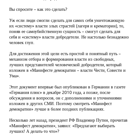
Вы спросите – как это сделать?
Уж если люди смогли сделать для самих себя уничтожающую
их «систему» власти злых страстей (лагеря и крематории), то,
поняв ее самоубийственную сущность – смогут сделать для
себя и «систему» власти добродетели. Не настолько безнадежно
человек глуп.
Для достижения этой цели есть простой и понятный путь –
механизм отбора и формирования власти из свободных,
лучших представителей человеческой добродетели, который
изложен в «Манифесте демократии – власти Чести, Совести и
Ума».
Этот документ впервые был опубликован в Германии в газете
«Германия плюс» в декабре 2010 года, а позже, после
обсуждения и вопросов, он с дополнениями и уточнениями
изложен в других СМИ. Поэтому смотреть «Манифест
демократии» лучше в более поздних публикациях.
Несколько лет назад, президент РФ Владимир Путин, прочитав
«Манифест демократии», заявил: «Предлагают выбирать
лучших! А делать-то что»?