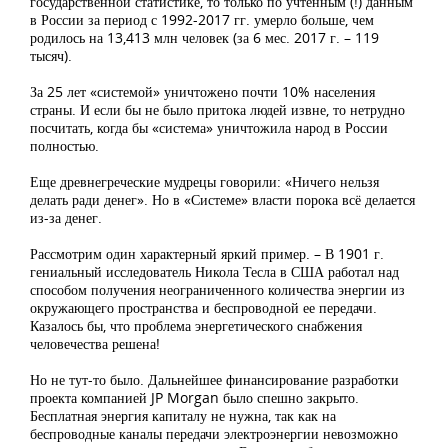
государственной статистике, то только по учтенным (!) данным
в России за период с 1992-2017 гг. умерло больше, чем
родилось на 13,413 млн человек (за 6 мес. 2017 г. – 119
тысяч).
За 25 лет «системой» уничтожено почти 10% населения
страны. И если бы не было притока людей извне, то нетрудно
посчитать, когда бы «система» уничтожила народ в России
полностью.
Еще древнегреческие мудрецы говорили: «Ничего нельзя
делать ради денег». Но в «Системе» власти порока всё делается
из-за денег.
Рассмотрим один характерный яркий пример. – В 1901 г.
гениальный исследователь Никола Тесла в США работал над
способом получения неограниченного количества энергии из
окружающего пространства и беспроводной ее передачи.
Казалось бы, что проблема энергетического снабжения
человечества решена!
Но не тут-то было. Дальнейшее финансирование разработки
проекта компанией JP Morgan было спешно закрыто.
Бесплатная энергия капиталу не нужна, так как на
беспроводные каналы передачи электроэнергии невозможно