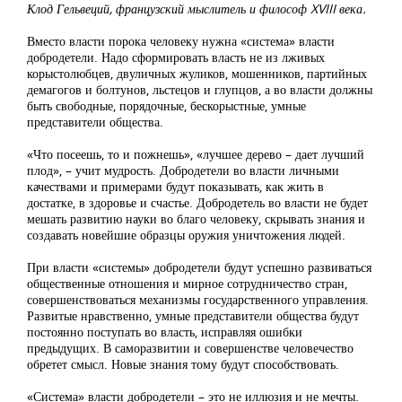
Клод Гельвеций, французский мыслитель и философ XVIII века.
Вместо власти порока человеку нужна «система» власти
добродетели. Надо сформировать власть не из лживых
корыстолюбцев, двуличных жуликов, мошенников, партийных
демагогов и болтунов, льстецов и глупцов, а во власти должны
быть свободные, порядочные, бескорыстные, умные
представители общества.
«Что посеешь, то и пожнешь», «лучшее дерево – дает лучший
плод», – учит мудрость. Добродетели во власти личными
качествами и примерами будут показывать, как жить в
достатке, в здоровье и счастье. Добродетель во власти не будет
мешать развитию науки во благо человеку, скрывать знания и
создавать новейшие образцы оружия уничтожения людей.
При власти «системы» добродетели будут успешно развиваться
общественные отношения и мирное сотрудничество стран,
совершенствоваться механизмы государственного управления.
Развитые нравственно, умные представители общества будут
постоянно поступать во власть, исправляя ошибки
предыдущих. В саморазвитии и совершенстве человечество
обретет смысл. Новые знания тому будут способствовать.
«Система» власти добродетели – это не иллюзия и не мечты.