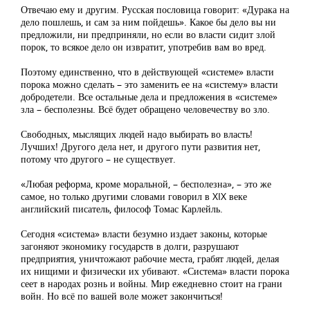
Отвечаю ему и другим. Русская пословица говорит: «Дурака на
дело пошлешь, и сам за ним пойдешь». Какое бы дело вы ни
предложили, ни предприняли, но если во власти сидит злой
порок, то всякое дело он извратит, употребив вам во вред.
Поэтому единственно, что в действующей «системе» власти
порока можно сделать – это заменить ее на «систему» власти
добродетели. Все остальные дела и предложения в «системе»
зла – бесполезны. Всё будет обращено человечеству во зло.
Свободных, мыслящих людей надо выбирать во власть!
Лучших! Другого дела нет, и другого пути развития нет,
потому что другого – не существует.
«Любая реформа, кроме моральной, – бесполезна», – это же
самое, но только другими словами говорил в XIX веке
английский писатель, философ Томас Карлейль.
Сегодня «система» власти безумно издает законы, которые
загоняют экономику государств в долги, разрушают
предприятия, уничтожают рабочие места, грабят людей, делая
их нищими и физически их убивают. «Система» власти порока
сеет в народах рознь и войны. Мир ежедневно стоит на грани
войн. Но всё по вашей воле может закончиться!