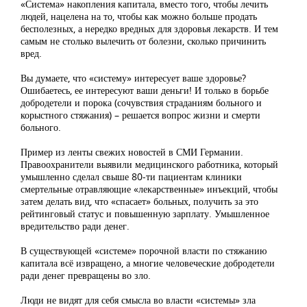
«Система» накопления капитала, вместо того, чтобы лечить
людей, нацелена на то, чтобы как можно больше продать
бесполезных, а нередко вредных для здоровья лекарств. И тем
самым не столько вылечить от болезни, сколько причинить
вред.
Вы думаете, что «систему» интересует ваше здоровье?
Ошибаетесь, ее интересуют ваши деньги! И только в борьбе
добродетели и порока (сочувствия страданиям больного и
корыстного стяжания) – решается вопрос жизни и смерти
больного.
Пример из ленты свежих новостей в СМИ Германии.
Правоохранители выявили медицинского работника, который
умышленно сделал свыше 80-ти пациентам клиники
смертельные отравляющие «лекарственные» инъекций, чтобы
затем делать вид, что «спасает» больных, получить за это
рейтинговый статус и повышенную зарплату. Умышленное
вредительство ради денег.
В существующей «системе» порочной власти по стяжанию
капитала всё извращено, а многие человеческие добродетели
ради денег превращены во зло.
Люди не видят для себя смысла во власти «системы» зла