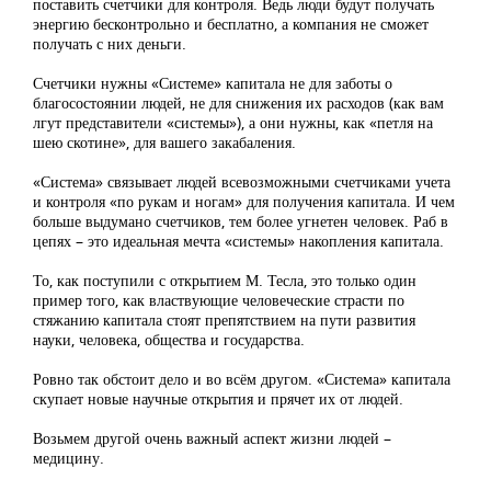
поставить счетчики для контроля. Ведь люди будут получать
энергию бесконтрольно и бесплатно, а компания не сможет
получать с них деньги.
Счетчики нужны «Системе» капитала не для заботы о
благосостоянии людей, не для снижения их расходов (как вам
лгут представители «системы»), а они нужны, как «петля на
шею скотине», для вашего закабаления.
«Система» связывает людей всевозможными счетчиками учета
и контроля «по рукам и ногам» для получения капитала. И чем
больше выдумано счетчиков, тем более угнетен человек. Раб в
цепях – это идеальная мечта «системы» накопления капитала.
То, как поступили с открытием М. Тесла, это только один
пример того, как властвующие человеческие страсти по
стяжанию капитала стоят препятствием на пути развития
науки, человека, общества и государства.
Ровно так обстоит дело и во всём другом. «Система» капитала
скупает новые научные открытия и прячет их от людей.
Возьмем другой очень важный аспект жизни людей –
медицину.