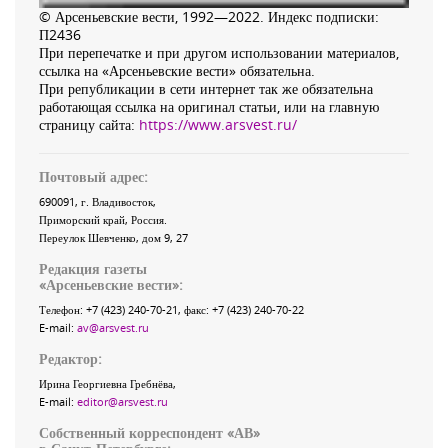
© Арсеньевские вести, 1992—2022. Индекс подписки:
П2436
При перепечатке и при другом использовании материалов,
ссылка на «Арсеньевские вести» обязательна.
При републикации в сети интернет так же обязательна
работающая ссылка на оригинал статьи, или на главную
страницу сайта:
https://www.arsvest.ru/
Почтовый адрес:
690091
, г.
Владивосток
,
Приморский край
,
Россия
.
Переулок Шевченко
, дом 9, 27
Редакция газеты
«
Арсеньевские вести
»:
Телефон:
+7 (423) 240-70-21
, факс:
+7 (423) 240-70-22
E-mail:
av@arsvest.ru
Редактор:
Ирина Георгиевна Гребнёва,
E-mail:
editor@arsvest.ru
Собственный корреспондент «АВ»