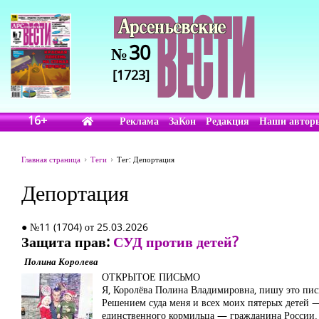
30
№
[1723]
16+
Реклама
ЗаКон
Редакция
Наши автор
Главная страница
Теги
Тег: Депортация
Депортация
● №11 (1704) от 25.03.2026
Защита прав:
СУД против детей?
Полина Королева
ОТКРЫТОЕ ПИСЬМО
Я, Королёва Полина Владимировна, пишу это пис
Решением суда меня и всех моих пятерых детей 
единственного кормильца — гражданина России.