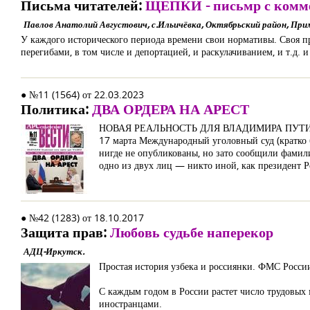
Письма читателей:
ЩЕПКИ - письмр с комм
Павлов Анатолий Августович, с.Ильичёвка, Октябрьский район, При
У каждого исторического периода времени свои нормативы. Своя пра
перегибами, в том числе и депортацией, и раскулачиванием, и т.д. и
● №11 (1564) от 22.03.2023
Политика:
ДВА ОРДЕРА НА АРЕСТ
НОВАЯ РЕАЛЬНОСТЬ ДЛЯ ВЛАДИМИРА ПУТ
17 марта Международный уголовный суд (кратко 
нигде не опубликованы, но зато сообщили фамил
одно из двух лиц — никто иной, как президент
● №42 (1283) от 18.10.2017
Защита прав:
Любовь судьбе наперекор
АДЦ-Иркутск.
Простая история узбека и россиянки. ФМС Росси
С каждым годом в России растет число трудовых 
иностранцами.