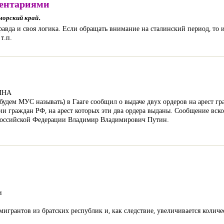
ентариями
морский край.
вда и своя логика. Если обращать внимание на сталинский период, то и 
 т.п.
ИНА
будем МУС называть) в Гааге сообщил о выдаче двух ордеров на арест г
ии граждан РФ, на арест которых эти два ордера выданы. Сообщение вс
 Российской Федерации Владимир Владимирович Путин.
и
мигрантов из братских республик и, как следствие, увеличивается колич