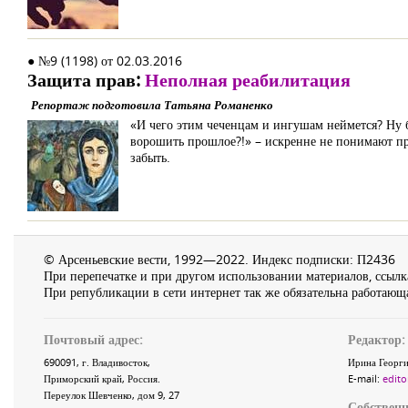
● №9 (1198) от 02.03.2016
Защита прав:
Неполная реабилитация
Репортаж подготовила Татьяна Романенко
«И чего этим чеченцам и ингушам неймется? Ну бы
ворошить прошлое?!» – искренне не понимают пр
забыть.
© Арсеньевские вести, 1992—2022. Индекс подписки: П2436
При перепечатке и при другом использовании материалов, ссылка
При републикации в сети интернет так же обязательна работающа
Почтовый адрес:
Редактор:
690091
, г.
Владивосток
,
Ирина Георги
Приморский край
,
Россия
.
E-mail:
edito
Переулок Шевченко
, дом 9, 27
Собственн