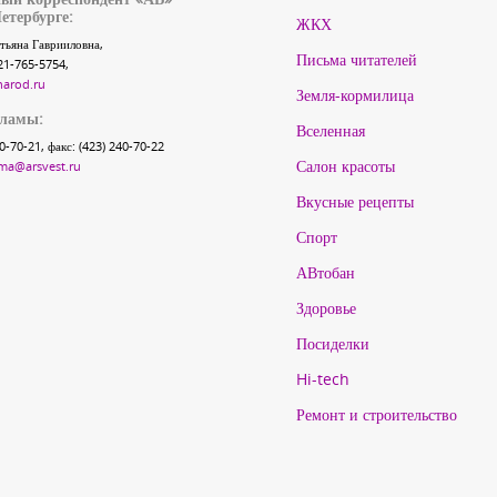
етербурге:
ЖКХ
тьяна Гаврииловна,
Письма читателей
21-765-5754,
narod.ru
Земля-кормилица
кламы:
Вселенная
40-70-21, факс: (423) 240-70-22
Салон красоты
ma@arsvest.ru
Вкусные рецепты
Спорт
АВтобан
Здоровье
Посиделки
Hi-tech
Ремонт и строительство