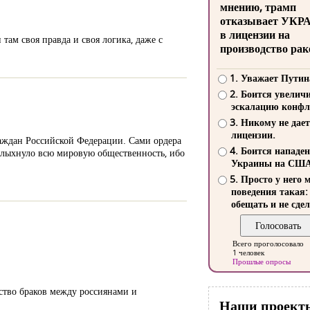
мнению, трамп
отказывает УКР
в лицензии на
там своя правда и своя логика, даже с
производство рак
1. Уважает Путин
2. Боится увелич
эскалацию конфл
3. Никому не дает
лицензии.
раждан Российской Федерации. Сами ордера
4. Боится нападе
колыхнуло всю мировую общественность, ибо
Украины на СШ
5. Просто у него 
поведения такая:
обещать и не сдел
Всего проголосовало
1 человек
Прошлые опросы
ество браков между россиянами и
Наши проект