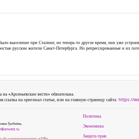
ло выселение при Сталине, но теперь-то другое время, они уже устроены,
остые русские жители Санкт-Петербурга. Но репрессированные и их пот
 на «Арсеньевские вести» обязательна.
я ссылка на оригинал статьи, или на главную страницу сайта:
https://w
Политика
евна Гребнёва,
Экономика
r@arsvest.ru
Защита прав
ый корреспондент «АВ»