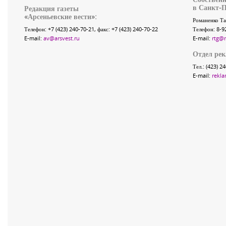
в Санкт-П
Редакция газеты
«
Арсеньевские вести
»:
Романенко Та
Телефон:
+7 (423) 240-70-21
, факс:
+7 (423) 240-70-22
Телефон: 8-9
E-mail:
av@arsvest.ru
E-mail:
rtg@
Отдел ре
Тел.: (423) 2
E-mail:
rekla