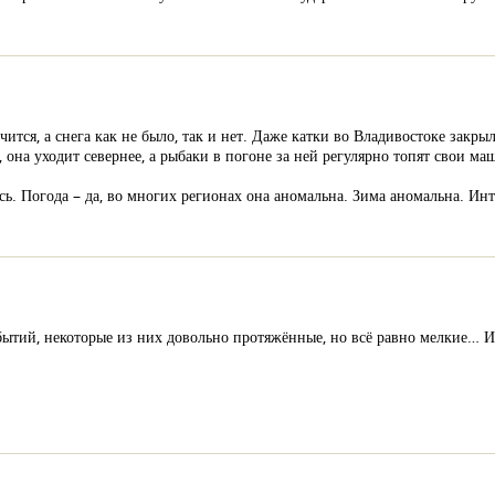
чится, а снега как не было, так и нет. Даже катки во Владивостоке закры
, она уходит севернее, а рыбаки в погоне за ней регулярно топят свои ма
ь. Погода – да, во многих регионах она аномальна. Зима аномальна. Инте
бытий, некоторые из них довольно протяжённые, но всё равно мелкие… 