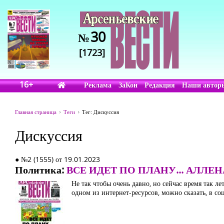
30
№
[1723]
16+
Реклама
ЗаКон
Редакция
Наши автор
Главная страница
Теги
Тег: Дискуссия
Дискуссия
● №2 (1555) от 19.01.2023
Политика:
ВСЕ ИДЕТ ПО ПЛАНУ... АЛЛЕ
Не так чтобы очень давно, но сейчас время так л
одном из интернет-ресурсов, можно сказать, в соц