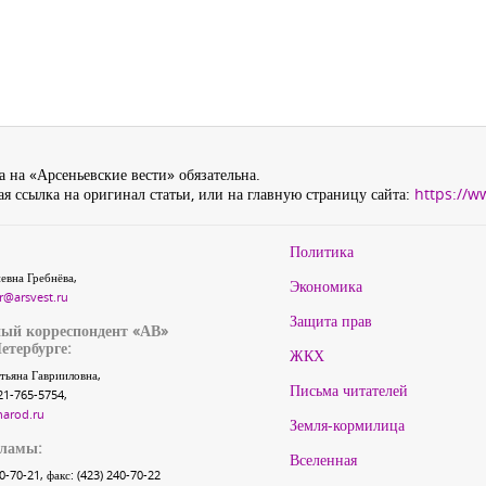
 на «Арсеньевские вести» обязательна.
я ссылка на оригинал статьи, или на главную страницу сайта:
https://w
Политика
евна Гребнёва,
Экономика
r@arsvest.ru
Защита прав
ый корреспондент «АВ»
етербурге:
ЖКХ
тьяна Гаврииловна,
Письма читателей
21-765-5754,
narod.ru
Земля-кормилица
кламы:
Вселенная
40-70-21, факс: (423) 240-70-22