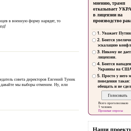
мнению, трамп
отказывает УКР
в лицензии на
производство рак
цев в военную форму нарядят, то
ход!
1. Уважает Путин
2. Боится увелич
эскалацию конфл
3. Никому не дает
лицензии.
4. Боится нападе
Украины на СШ
5. Просто у него 
седатель совета директоров Евгений Туник
поведения такая:
– давайте мы выборы отменим. Ну, или
обещать и не сдел
Всего проголосовало
1 человек
Прошлые опросы
Наши проект