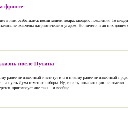
м фронте
е к ним озаботились воспитанием подрастающего поколения. То младен
ались не охвачены патриотическим угаром. Но ничего, и до них дошел 
 жизнь после Путина
ому ранее не известный институт и его никому ранее не известный пред
 а пусть Дума отменит выборы. Ну, то есть, пока санкции не отменят 
ерется, проголосует «не так»… и вообще.