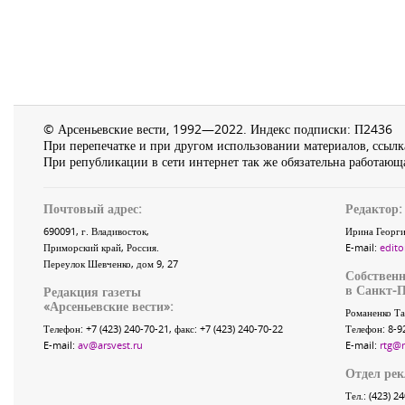
© Арсеньевские вести, 1992—2022. Индекс подписки: П2436
При перепечатке и при другом использовании материалов, ссылка
При републикации в сети интернет так же обязательна работающа
Почтовый адрес:
Редактор:
690091
, г.
Владивосток
,
Ирина Георги
Приморский край
,
Россия
.
E-mail:
edito
Переулок Шевченко
, дом 9, 27
Собственн
в Санкт-П
Редакция газеты
«
Арсеньевские вести
»:
Романенко Та
Телефон:
+7 (423) 240-70-21
, факс:
+7 (423) 240-70-22
Телефон: 8-9
E-mail:
av@arsvest.ru
E-mail:
rtg@
Отдел ре
Тел.: (423) 2