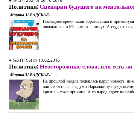
● №43 (1232) от 26.10.2016
Политика:
Сценарии будущего на ментально
Марина ЗАВАДСКАЯ.
Последнее время наши образованцы и примкнувши
школьников в Юнармию запишут. А студенты оказ
● №6 (1195) от 10.02.2016
Политика:
Неосторожные слова, или есть ли
Марина ЗАВАДСКАЯ.
На прошлой неделе появилась вдруг новость: ник
направил главе Госдумы Нарышкину предложение –
кризис – тоже причина. А то народ вдруг не разб