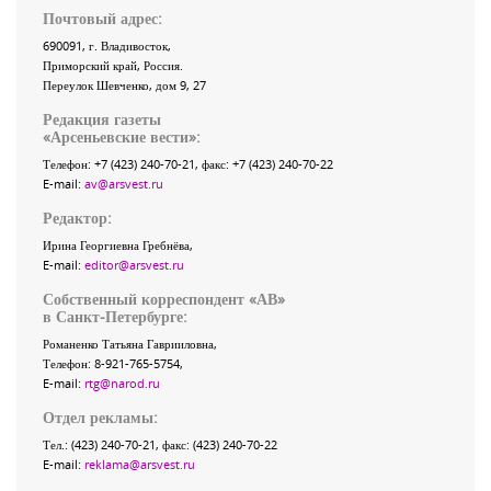
Почтовый адрес:
690091
, г.
Владивосток
,
Приморский край
,
Россия
.
Переулок Шевченко
, дом 9, 27
Редакция газеты
«
Арсеньевские вести
»:
Телефон:
+7 (423) 240-70-21
, факс:
+7 (423) 240-70-22
E-mail:
av@arsvest.ru
Редактор:
Ирина Георгиевна Гребнёва,
E-mail:
editor@arsvest.ru
Собственный корреспондент «АВ»
в Санкт-Петербурге:
Романенко Татьяна Гаврииловна,
Телефон: 8-921-765-5754,
E-mail:
rtg@narod.ru
Отдел рекламы:
Тел.: (423) 240-70-21, факс: (423) 240-70-22
E-mail:
reklama@arsvest.ru