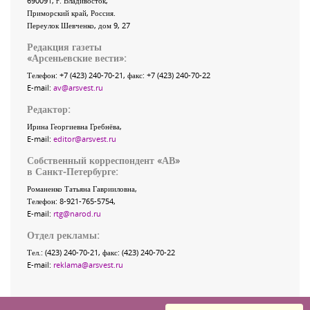
690091
, г.
Владивосток
,
Приморский край
,
Россия
.
Переулок Шевченко
, дом 9, 27
Редакция газеты
«
Арсеньевские вести
»:
Телефон:
+7 (423) 240-70-21
, факс:
+7 (423) 240-70-22
E-mail:
av@arsvest.ru
Редактор:
Ирина Георгиевна Гребнёва,
E-mail:
editor@arsvest.ru
Собственный корреспондент «АВ»
в Санкт-Петербурге:
Романенко Татьяна Гаврииловна,
Телефон: 8-921-765-5754,
E-mail:
rtg@narod.ru
Отдел рекламы:
Тел.: (423) 240-70-21, факс: (423) 240-70-22
E-mail:
reklama@arsvest.ru