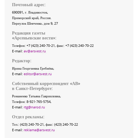
Почтовый адрес:
690091
, г.
Владивосток
,
Приморский край
,
Россия
.
Переулок Шевченко
, дом 9, 27
Редакция газеты
«
Арсеньевские вести
»:
Телефон:
+7 (423) 240-70-21
, факс:
+7 (423) 240-70-22
E-mail:
av@arsvest.ru
Редактор:
Ирина Георгиевна Гребнёва,
E-mail:
editor@arsvest.ru
Собственный корреспондент «АВ»
в Санкт-Петербурге:
Романенко Татьяна Гаврииловна,
Телефон: 8-921-765-5754,
E-mail:
rtg@narod.ru
Отдел рекламы:
Тел.: (423) 240-70-21, факс: (423) 240-70-22
E-mail:
reklama@arsvest.ru