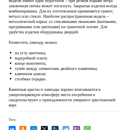
модели имеют один недостаток – при резком порыве ветра
зажженная свечка может погаснуть. Закрытые изделия всегда
комбинированы. Для их изготовления применяется гранит,
металл или стекло. Наиболее распространенная модель –
металлический каркас со стеклянными окошками (матовыми,
прозрачными или цветными) на гранитной основе. Для
удобства изделия оборудованы дверцей.
Разместить лампаду можно:
на углу цветника;
надгробной плите;
конце монумента;
тумбе между элементами двойного памятника;
каменном цоколе;
столбике оградки.
Каменные кресты и лампады хорошо вписываются в
умиротворяющую атмосферу места погребения и
свидетельствуют о принадлежности умершего христианской
вере.
Теги: