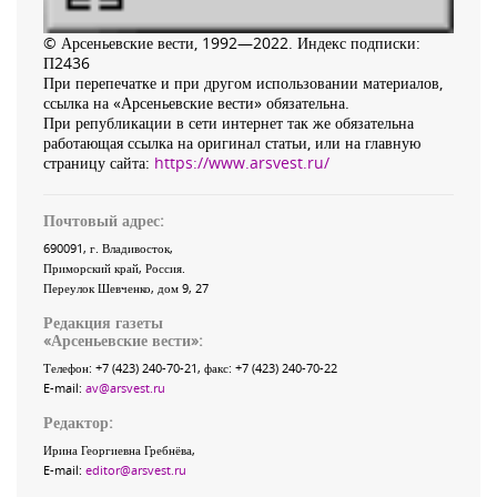
© Арсеньевские вести, 1992—2022. Индекс подписки:
П2436
При перепечатке и при другом использовании материалов,
ссылка на «Арсеньевские вести» обязательна.
При републикации в сети интернет так же обязательна
работающая ссылка на оригинал статьи, или на главную
страницу сайта:
https://www.arsvest.ru/
Почтовый адрес:
690091
, г.
Владивосток
,
Приморский край
,
Россия
.
Переулок Шевченко
, дом 9, 27
Редакция газеты
«
Арсеньевские вести
»:
Телефон:
+7 (423) 240-70-21
, факс:
+7 (423) 240-70-22
E-mail:
av@arsvest.ru
Редактор:
Ирина Георгиевна Гребнёва,
E-mail:
editor@arsvest.ru