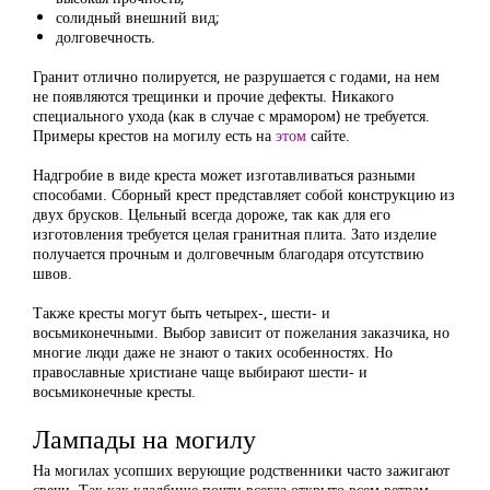
солидный внешний вид;
долговечность.
Гранит отлично полируется, не разрушается с годами, на нем
не появляются трещинки и прочие дефекты. Никакого
специального ухода (как в случае с мрамором) не требуется.
Примеры крестов на могилу есть на
этом
сайте.
Надгробие в виде креста может изготавливаться разными
способами. Сборный крест представляет собой конструкцию из
двух брусков. Цельный всегда дороже, так как для его
изготовления требуется целая гранитная плита. Зато изделие
получается прочным и долговечным благодаря отсутствию
швов.
Также кресты могут быть четырех-, шести- и
восьмиконечными. Выбор зависит от пожелания заказчика, но
многие люди даже не знают о таких особенностях. Но
православные христиане чаще выбирают шести- и
восьмиконечные кресты.
Лампады на могилу
На могилах усопших верующие родственники часто зажигают
свечи. Так как кладбище почти всегда открыто всем ветрам,