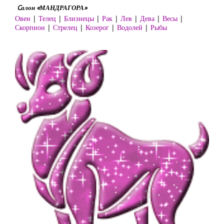
Cалон «МАНДРАГОРА»
Овен
|
Телец
|
Близнецы
|
Рак
|
Лев
|
Дева
|
Весы
|
Скорпион
|
Стрелец
|
Козерог
|
Водолей
|
Рыбы