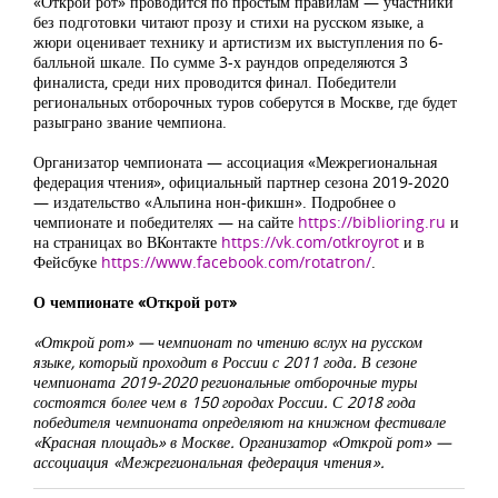
«Открой рот» проводится по простым правилам — участники
без подготовки читают прозу и стихи на русском языке, а
жюри оценивает технику и артистизм их выступления по 6-
балльной шкале. По сумме 3-х раундов определяются 3
финалиста, среди них проводится финал. Победители
региональных отборочных туров соберутся в Москве, где будет
разыграно звание чемпиона.
Организатор чемпионата — ассоциация «Межрегиональная
федерация чтения», официальный партнер сезона 2019-2020
— издательство «Альпина нон-фикшн». Подробнее о
чемпионате и победителях — на сайте
https://biblioring.ru
и
на страницах во ВКонтакте
https://vk.com/otkroyrot
и в
Фейсбуке
https://www.facebook.com/rotatron/
.
О чемпионате «Открой рот»
«Открой рот» — чемпионат по чтению вслух на русском
языке, который проходит в России с 2011 года. В сезоне
чемпионата 2019-2020 региональные отборочные туры
состоятся более чем в 150 городах России. С 2018 года
победителя чемпионата определяют на книжном фестивале
«Красная площадь» в Москве. Организатор «Открой рот» —
ассоциация «Межрегиональная федерация чтения».