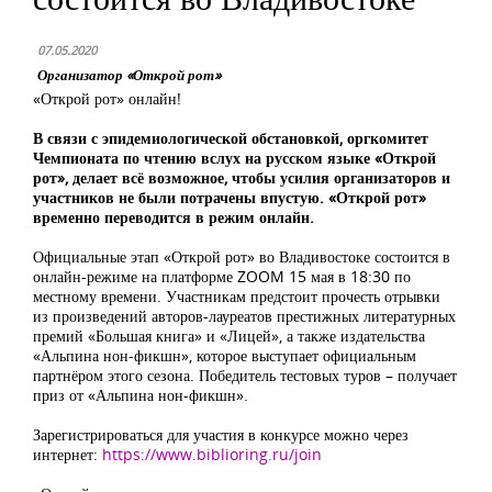
07.05.2020
Организатор «Открой рот»
«Открой рот» онлайн!
В связи с эпидемиологической обстановкой, оргкомитет
Чемпионата по чтению вслух на русском языке «Открой
рот», делает всё возможное, чтобы усилия организаторов и
участников не были потрачены впустую. «Открой рот»
временно переводится в режим онлайн.
Официальные этап «Открой рот» во Владивостоке состоится в
онлайн-режиме на платформе
ZOOM
15 мая в 18:30 по
местному времени. Участникам предстоит прочесть отрывки
из произведений авторов-лауреатов престижных литературных
премий «Большая книга» и «Лицей», а также издательства
«Альпина нон-фикшн», которое выступает официальным
партнёром этого сезона. Победитель тестовых туров – получает
приз от «Альпина нон-фикшн».
Зарегистрироваться для участия в конкурсе можно через
интернет:
https://www.biblioring.ru/join