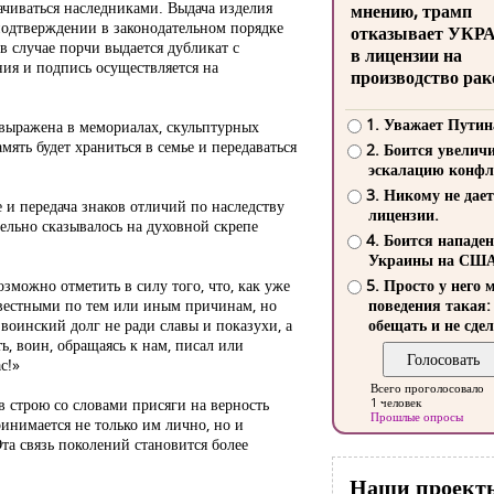
ачиваться наследниками. Выдача изделия
мнению, трамп
подтверждении в законодательном порядке
отказывает УКР
 в случае порчи выдается дубликат с
в лицензии на
ния и подпись осуществляется на
производство рак
1. Уважает Путин
выражена в мемориалах, скульптурных
мять будет храниться в семье и передаваться
2. Боится увелич
эскалацию конфл
3. Никому не дает
и передача знаков отличий по наследству
лицензии.
тельно сказывалось на духовной скрепе
4. Боится нападе
Украины на СШ
зможно отметить в силу того, что, как уже
5. Просто у него 
звестными по тем или иным причинам, но
поведения такая:
воинский долг не ради славы и показухи, а
обещать и не сдел
ть, воин, обращаясь к нам, писал или
с!»
Всего проголосовало
в строю со словами присяги на верность
1 человек
Прошлые опросы
инимается не только им лично, но и
та связь поколений становится более
Наши проект