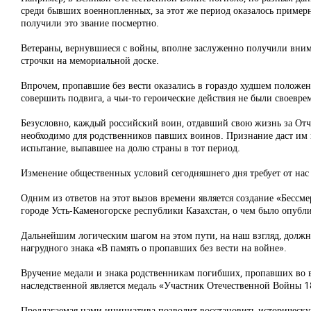
среди бывших военнопленных, за этот же период оказалось примерн
получили это звание посмертно.
Ветераны, вернувшиеся с войны, вполне заслуженно получили внима
строчки на мемориальной доске.
Впрочем, пропавшие без вести оказались в гораздо худшем положени
совершить подвига, а чьи-то героические действия не были своевр
Безусловно, каждый российский воин, отдавший свою жизнь за Отчи
необходимо для родственников павших воинов. Признание даст им 
испытание, выпавшее на долю страны в тот период.
Изменение общественных условий сегодняшнего дня требует от нас н
Одним из ответов на этот вызов времени является создание «Бессм
городе Усть-Каменогорске республики Казахстан, о чем было опубл
Дальнейшим логическим шагом на этом пути, на наш взгляд, должно
нагрудного знака «В память о пропавших без вести на войне».
Вручение медали и знака родственникам погибших, пропавших во вр
наследственной является медаль «Участник Отечественной Войны 1
Предлагаемая нами инициатива позволит восстановить историческу