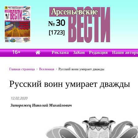
30
№
[1723]
16+
Реклама
ЗаКон
Редакция
Наши автор
Главная страница
Вселенная
Русский воин умирает дважды
Русский воин умирает дважды
12.02.2020
Запорожец Николай Михайлович