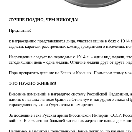
ЛУЧШЕ ПОЗДНО, ЧЕМ НИКОГДА!
Предлагаю:
к награждению представляются лица, участвовавшие в боях с 1914 
садисты, каратели расстрельных команд гражданского населения, по
Награждение следует по периодам: с 1914 г. – один вид медали, вто
сегодняшний день – одна медаль. Отличие медали друг от друга, на
Пора прекратить деление на Белых и Красных. Примером этому мож
ЭТО НУЖНО ЖИВЫМ!
Внесение изменений в наградную систему Российской Федерации, а
память о павших на поле брани за Отчизну» и нагрудного знака «П
справедливость, что и будет актом примирения.
За последние века Русская армия (Российской Империи, СССР, Росс
войнах. К сожалению, большей частью их жертва не нашла должного
Например, в Великой Отечественной Войне погибло, по разным данны