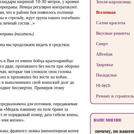
плацдарм шириной 10-30 метров, у кромки
Земля-кормилица
переправы. Немцы регулярно контратакуют.
аю, что в районе боя появилось полчище
Вселенная
ывы и стрельбу, жрут трупы наших погибших
Салон красоты
на личный состав…»
Вкусные рецепты
еправы (писатель).
Спорт
ны мы продолжаем видеть в средствах
АВтобан
ь к Вам от имени бойца-красноармейца
Здоровье
го дяди, пропавшего без вести при обороне
лчан, которые там сложили свои головы.
Посиделки
ших и пропавших без вести на войне,
 и выполнивших свой воинский долг до
Hi-tech
подвиг бессмертен. Примеров этому
Ремонт и строитель
 предназначена для потомков, передаваемая
ая «Медаль павшему на поле брани за
т ее порядковый номер, дата гибели воина,
о имя жизни».
ВАШЕ МНЕНИЕ
знака, фрачного значка (миниатюрная копия
почему, по вашем