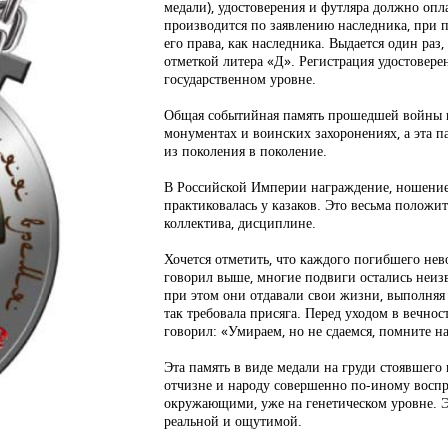
медали), удостоверения и футляра должно опл
производится по заявлению наследника, при 
его права, как наследника. Выдается один раз,
отметкой литера «Д». Регистрация удостовере
государственном уровне.
Общая событийная память прошедшей войны 
монументах и воинских захоронениях, а эта па
из поколения в поколение.
В Российской Империи награждение, ношение 
практиковалась у казаков. Это весьма положи
коллектива, дисциплине.
Хочется отметить, что каждого погибшего нево
говорил выше, многие подвиги остались неи
при этом они отдавали свои жизни, выполняя 
так требовала присяга. Перед уходом в вечнос
говорил: «Умираем, но не сдаемся, помните на
Эта память в виде медали на груди стоявшего 
отчизне и народу совершенно по-иному воспр
окружающими, уже на генетическом уровне. Э
реальной и ощутимой.