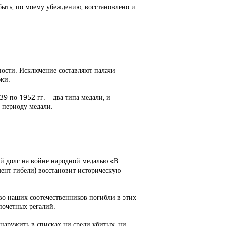
быть, по моему убеждению, восстановлено и
ности. Исключение составляют палачи-
бки.
39 по 1952 гг. – два типа медали, и
ь периоду медали.
й долг на войне народной медалью «В
мент гибели) восстановит историческую
тво наших соотечественников погибли в этих
почетных регалий.
бнаружить в списках ни среди убитых, ни