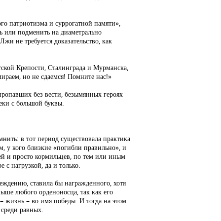
ного патриотизма и суррогатной памяти»,
 или подменить на диаметрально
и не требуется доказательство, как
тской Крепости, Сталинграда и Мурманска,
мираем, но не сдаемся! Помните нас!»
пропавших без вести, безымянных героях
еки с большой буквы.
мнить: в тот период существовала практика
, у кого близкие «погибли правильно», и
рей и просто кормильцев, по тем или иным
 с нагрузкой, да и только.
беждению, ставила бы награжденного, хотя
выше любого орденоносца, так как его
 – жизнь – во имя победы. И тогда на этом
 среди равных.