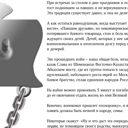
При встречах за столом в дни праздников и п
тост поднимаем за павших и не вернувшихся 
Эта традиция существует давно, и она не дели
А как остаться равнодушным, когда выступае
вести», «Павшим друзьям», их некоммерческий
потерявшего боевого товарища, стон и боль м
ждущего своих детей. Детей, которых у нее за
военноначальники в неоплатном долгу перед 
и дочерей.
Эхо прошедших войн – наша общая боль, неза
казак Слава из Шемонаихи Восточно-Казахста
Абхазском мосту, где их группа попала в зас
щупленький, небольшого роста еврей из Москв
боевое братство, сплав единения народов Росс
На войне можно провоевать 5 минут и погибн
до ее окончания отдать жизнь во имя Великой
Конечно, военкомат пришлет «похоронку», и все
память должна быть вечной в народе, семье.
Некоторые скажут: «Ну и что даст эта очередн
людям, не помнящим своего родства, манкурта