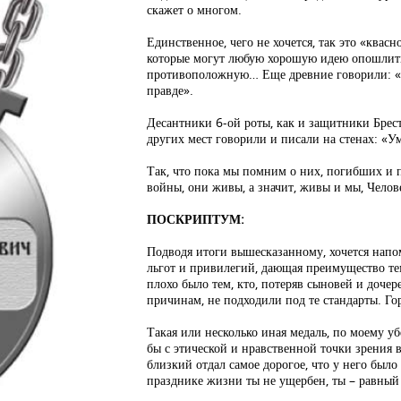
скажет о многом.
Единственное, чего не хочется, так это «квас
которые могут любую хорошую идею опошлить
противоположную… Еще древние говорили: «Лж
правде».
Десантники 6-ой роты, как и защитники Брес
других мест говорили и писали на стенах: «У
Так, что пока мы помним о них, погибших и 
войны, они живы, а значит, живы и мы, Челов
ПОСКРИПТУМ:
Подводя итоги вышесказанному, хочется напо
льгот и привилегий, дающая преимущество тем
плохо было тем, кто, потеряв сыновей и доче
причинам, не подходили под те стандарты. Горе
Такая или несколько иная медаль, по моему у
бы с этической и нравственной точки зрения 
близкий отдал самое дорогое, что у него было
празднике жизни ты не ущербен, ты – равный