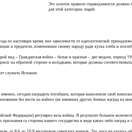
Это золотое правило справедливости должно 
для этой категории людей.
года по настоящее время, вне зависимости от идеологической принадлеж
лицаи и предатели, изменившие своему народу ради куска хлеба и похле
рой вид – Гражданская война – белые и красные – две медали, период 19
дписи на обратной стороне и колодками, которые должны соответствоват
ет служить Испания.
 именно, сегодня наградить погибших, которые выполнили свой воински
ропавшим без вести на войне» (не имевших других боевых наград на мо
ийской Федерации) регулярно вела войны. В результате большое количес
 признания со стороны нашего государства в виде каких-либо наград и 
м, от 8,6 до 10,9 миллионов советских воинов. Тех, кого не удалось о