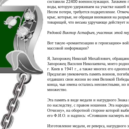
составили 22400 военнослужащих. Захвачен 
воды, которую удерживаем на участке нашей 
Несем потери, требуется подкрепление. Отмеч
крыс, которые, не обращая внимания на разр
товарищей, что весьма удручающе действует 
Р
ядовой Виктор Астафьев, участник этой пер
Вот такую «романтизацию и героизацию» вой
массовой информации?
Я, Запорожец Николай Михайлович, обращаюс
Запорожец Василия Николаевича, моего родно
г. Киев в 1941 г., а также многих его однопо
Предлагаю увековечить память воинов, погиб
отдавших свои жизни во имя Великой Победы
конца, чьи имена остались неизвестными, но 
множество.
Эта память в виде медали и нагрудного Знака
по наследству, с правом ношения. Эта народн
Отчизну», на оборотной стороне которой выби
его Ф.И.О. и надпись: «Стоявшим насмерть в
Изготовление медали, ее реверса, нагрудного 