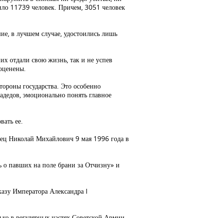
ило 11739 человек. Причем, 3051 человек
ие, в лучшем случае, удостоились лишь
их отдали свою жизнь, так и не успев
 оценены.
тороны государства. Это особенно
адедов, эмоционально понять главное
вать ее.
ожец Николай Михайлович 9 мая 1996 года в
ь о павших на поле брани за Отчизну» и
казу Императора Александра I
ко в регулярных частях Советской Армии,