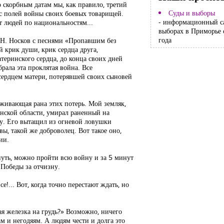
о скорбным датам мы, как правило, третий
Суды и выборы
с полей войны своих боевых товарищей.
- информационный с
т людей по национальностям...
выборах в Приморье 
года
т Н. Носков с песнями «Пропавшим без
 крик души, крик сердца друга,
атеринского сердца, до конца своих дней
брала эта проклятая война. Все
сердцем матери, потерявшей своих сыновей
живающая рана этих потерь. Мой земляк,
нской области, умирал раненный на
аду. Его вытащил из огневой ловушки
ы, такой же доброволец. Вот такое оно,
ии.
уть, можно пройти всю войну и за 5 минут
 Победы за отчизну.
!... Вот, когда точно перестают ждать, но
ая железка на грудь?» Возможно, ничего
м и негодяям. А людям чести и долга это