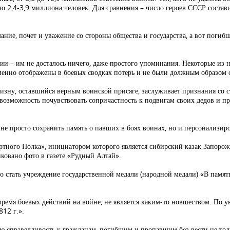
о 2,4-3,9 миллиона человек. Для сравнения – число героев СССР состав
ние, почет и уважение со стороны общества и государства, а вот погибш
и – им не досталось ничего, даже простого упоминания. Некоторые из н
еменно отображены в боевых сводках потерь и не были должным образом
зну, оставшийся верным воинской присяге, заслуживает признания со с
возможность почувствовать сопричастность к подвигам своих дедов и пр
е просто сохранить память о павших в боях воинах, но и персонализиро
ертного Полка», инициатором которого является сибирский казак Запор
иковано фото в газете «Рудный Алтай».
 стать учреждение государственной медали (народной медали) «В памят
емя боевых действий на войне, не является каким-то новшеством. По у
812 г.».
ю справедливость к гражданам, погибшим и пропавшим без вести не толь