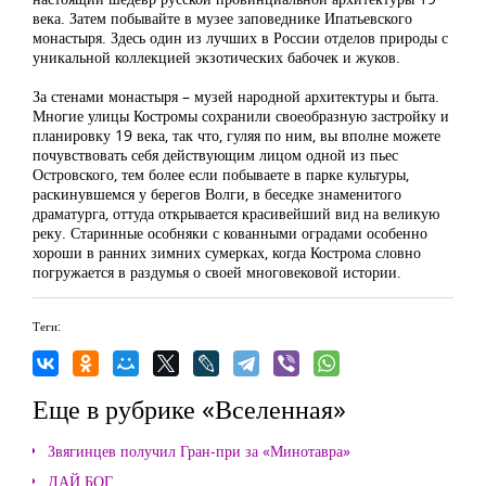
века. Затем побывайте в музее заповеднике Ипатьевского
монастыря. Здесь один из лучших в России отделов природы с
уникальной коллекцией экзотических бабочек и жуков.
За стенами монастыря – музей народной архитектуры и быта.
Многие улицы Костромы сохранили своеобразную застройку и
планировку 19 века, так что, гуляя по ним, вы вполне можете
почувствовать себя действующим лицом одной из пьес
Островского, тем более если побываете в парке культуры,
раскинувшемся у берегов Волги, в беседке знаменитого
драматурга, оттуда открывается красивейший вид на великую
реку. Старинные особняки с кованными оградами особенно
хороши в ранних зимних сумерках, когда Кострома словно
погружается в раздумья о своей многовековой истории.
Теги:
Еще в рубрике «Вселенная»
Звягинцев получил Гран-при за «Минотавра»
ДАЙ БОГ