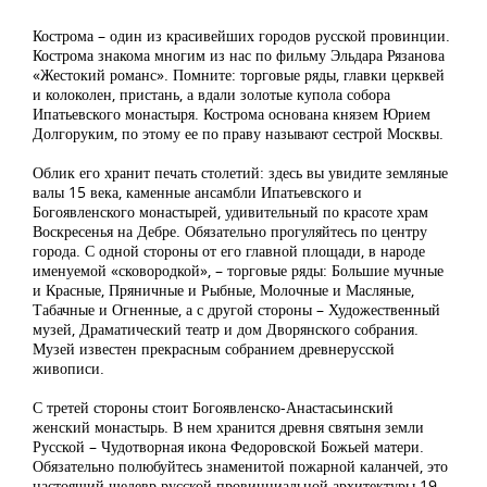
Кострома – один из красивейших городов русской провинции.
Кострома знакома многим из нас по фильму Эльдара Рязанова
«Жестокий романс». Помните: торговые ряды, главки церквей
и колоколен, пристань, а вдали золотые купола собора
Ипатьевского монастыря. Кострома основана князем Юрием
Долгоруким, по этому ее по праву называют сестрой Москвы.
Облик его хранит печать столетий: здесь вы увидите земляные
валы 15 века, каменные ансамбли Ипатьевского и
Богоявленского монастырей, удивительный по красоте храм
Воскресенья на Дебре. Обязательно прогуляйтесь по центру
города. С одной стороны от его главной площади, в народе
именуемой «сковородкой», – торговые ряды: Большие мучные
и Красные, Пряничные и Рыбные, Молочные и Масляные,
Табачные и Огненные, а с другой стороны – Художественный
музей, Драматический театр и дом Дворянского собрания.
Музей известен прекрасным собранием древнерусской
живописи.
С третей стороны стоит Богоявленско-Анастасьинский
женский монастырь. В нем хранится древня святыня земли
Русской – Чудотворная икона Федоровской Божьей матери.
Обязательно полюбуйтесь знаменитой пожарной каланчей, это
настоящий шедевр русской провинциальной архитектуры 19