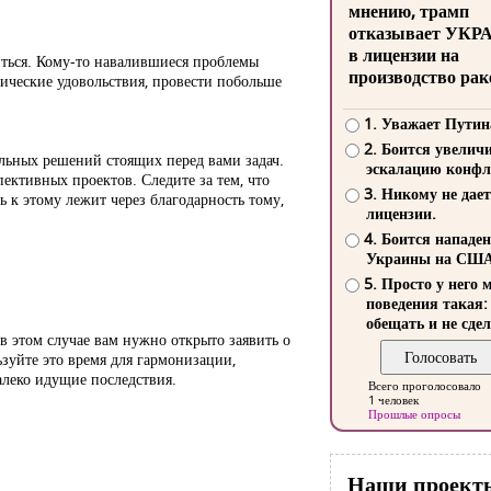
мнению, трамп
отказывает УКР
в лицензии на
иться. Кому-то навалившиеся проблемы
производство рак
ические удовольствия, провести побольше
1. Уважает Путин
2. Боится увелич
льных решений стоящих перед вами задач.
эскалацию конфл
ективных проектов. Следите за тем, что
3. Никому не дает
 к этому лежит через благодарность тому,
лицензии.
4. Боится нападе
Украины на СШ
5. Просто у него 
поведения такая:
обещать и не сдел
в этом случае вам нужно открыто заявить о
зуйте это время для гармонизации,
алеко идущие последствия.
Всего проголосовало
1 человек
Прошлые опросы
Наши проект