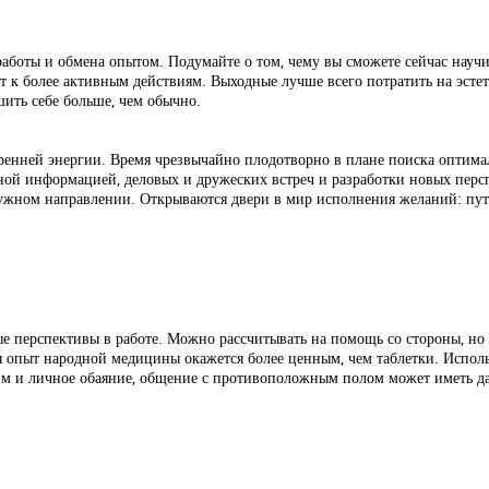
работы и обмена опытом. Подумайте о том, чему вы сможете сейчас науч
 к более активным действиям. Выходные лучше всего потратить на эстет
шить себе больше, чем обычно.
ренней энергии. Время чрезвычайно плодотворно в плане поиска оптима
зной информацией, деловых и дружеских встреч и разработки новых персп
нужном направлении. Открываются двери в мир исполнения желаний: путь
е перспективы в работе. Можно рассчитывать на помощь со стороны, но 
я опыт народной медицины окажется более ценным, чем таблетки. Исполь
изм и личное обаяние, общение с противоположным полом может иметь д