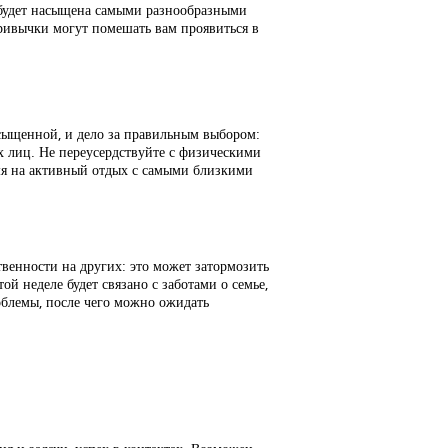
я будет насыщена самыми разнообразными
привычки могут помешать вам проявиться в
насыщенной, и дело за правильным выбором:
х лиц. Не переусердствуйте с физическими
емя на активный отдых с самыми близкими
твенности на других: это может затормозить
й неделе будет связано с заботами о семье,
облемы, после чего можно ожидать