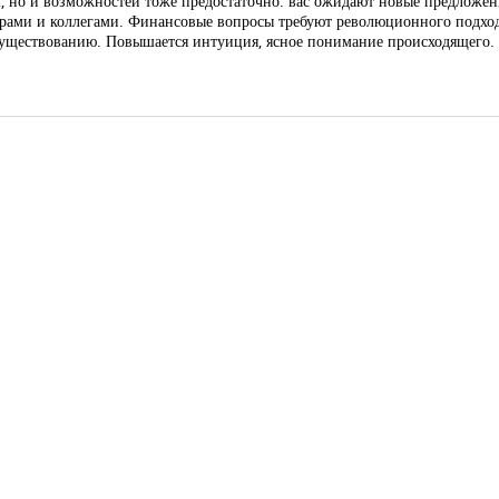
 но и возможностей тоже предостаточно: вас ожидают новые предложени
рами и коллегами. Финансовые вопросы требуют революционного подхода
существованию. Повышается интуиция, ясное понимание происходящего.