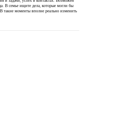
я и задачи, успех в контактах. Возможен
. В семье ищите дела, которые могли бы
 В такие моменты вполне реально изменить