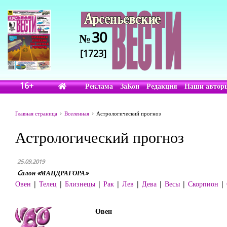
30
№
[1723]
16+
Реклама
ЗаКон
Редакция
Наши автор
Главная страница
Вселенная
Астрологический прогноз
Астрологический прогноз
25.09.2019
Cалон «МАНДРАГОРА»
Овен
|
Телец
|
Близнецы
|
Рак
|
Лев
|
Дева
|
Весы
|
Скорпион
|
Овен