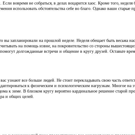
 Если вовремя не собраться, в делах воцарится хаос. Кроме того, недел
умения использовать обстоятельства себе во благо. Однако ваши старые 
 что вы запланировали на прошлой неделе. Неделя обещает быть весьма 
считывать на помощь извне, на покровительство со стороны вышестоящи
 помогут долгожданные встречи и общение в кругу друзей. Оставьте вр
вас узнают все больше людей. Не стоит перекладывать свою часть ответс
даптироваться к физическим и психологическим нагрузкам. Многое на это
дома к зиме. В близком кругу вероятно кардинальное решение старой пр
ра и общих целей.