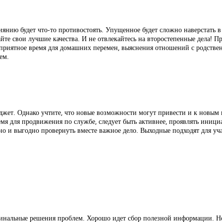
янию будет что-то противостоять. Упущенное будет сложно наверстать в
айте свои лучшие качества. И не отвлекайтесь на второстепенные дела!
оприятное время для домашних перемен, выяснения отношений с родствен
ем.
джет. Однако учтите, что новые возможности могут привести и к новым 
емя для продвижения по службе, следует быть активнее, проявлять иници
чно и выгодно провернуть вместе важное дело. Выходные подходят для у
инальные решения проблем. Хорошо идет сбор полезной информации. Но 