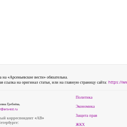
 на «Арсеньевские вести» обязательна.
я ссылка на оригинал статьи, или на главную страницу сайта:
https://w
Политика
евна Гребнёва,
Экономика
r@arsvest.ru
Защита прав
ый корреспондент «АВ»
етербурге:
ЖКХ