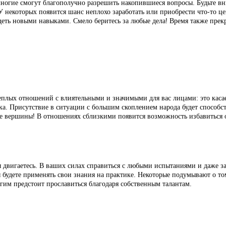
 многие смогут благополучно разрешить накопившиеся вопросы. Будьте 
 некоторых появится шанс неплохо заработать или приобрести что-то цен
ть новыми навыками. Смело беритесь за любые дела! Время также прекра
еплых отношений с влиятельными и значимыми для вас лицами: это каса
. Присутствие в ситуации с большим скоплением народа будет способст
е вершины! В отношениях сблизкими появится возможность избавиться о
ы двигаетесь. В ваших силах справиться с любыми испытаниями и даже за
 будете применять свои знания на практике. Некоторые подумывают о том
гим предстоит прославиться благодаря собственным талантам.