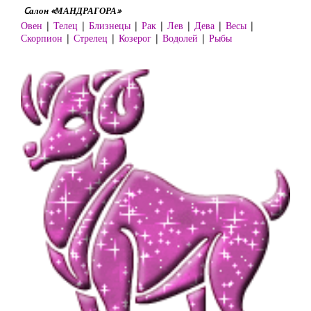
Cалон «МАНДРАГОРА»
Овен
|
Телец
|
Близнецы
|
Рак
|
Лев
|
Дева
|
Весы
|
Скорпион
|
Стрелец
|
Козерог
|
Водолей
|
Рыбы