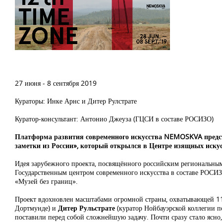
27 июня - 8 сентября 2019
Кураторы: Инке Арнс и Дитер Рулстрате
Куратор-консультант: Антонио Джеуза (ГЦСИ в составе РОСИЗО)
Платформа развития современного искусства
NEMOSKVA
пред
заметки из России
»
,
который открылся в Центре изящных иску
Идея зарубежного проекта, посвящённого российским региональн
Государственным центром современного искусства в составе РОСИ
«Музей без границ».
Проект вдохновлен
масштабами огромной страны, охватывающей 11
Дортмунде) и
Дитер Рульстрате
(куратор Нойбауэрской коллегии п
поставили перед собой сложнейшую задачу. Почти сразу стало ясно