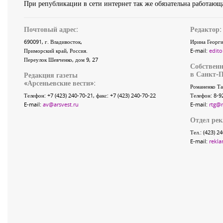
При републикации в сети интернет так же обязательна работающа
Почтовый адрес:
Редактор:
690091
, г.
Владивосток
,
Ирина Георги
Приморский край
,
Россия
.
E-mail:
edito
Переулок Шевченко
, дом 9, 27
Собственн
в Санкт-П
Редакция газеты
«
Арсеньевские вести
»:
Романенко Та
Телефон:
+7 (423) 240-70-21
, факс:
+7 (423) 240-70-22
Телефон: 8-9
E-mail:
av@arsvest.ru
E-mail:
rtg@
Отдел ре
Тел.: (423) 2
E-mail:
rekla