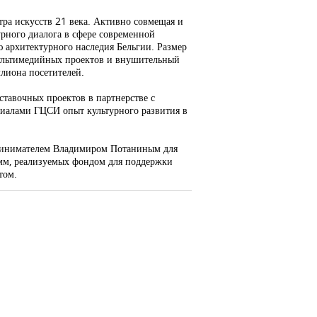
тра искусств 21 века. Активно совмещая и
рного диалога в сфере современной
ю архитектурного наследия Бельгии. Размер
 мультимедийных проектов и внушительный
ллиона посетителей.
ставочных проектов в партнерстве с
иалами ГЦСИ опыт культурного развития в
принимателем Владимиром Потаниным для
амм, реализуемых фондом для поддержки
том.