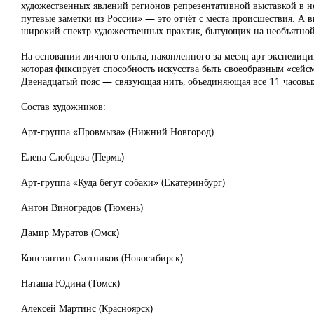
художественных явлений регионов репрезентативной выставкой в н
путевые заметки из России» — это отчёт с места происшествия. 
широкий спектр художественных практик, бытующих на необъятной
На основании личного опыта, накопленного за месяц арт-экспедиц
которая фиксирует способность искусства быть своеобразным «сейс
Двенадцатый пояс — связующая нить, объединяющая все 11 часовых
Состав художников:
Арт-группа «Провмыза» (Нижний Новгород)
Елена Слобцева (Пермь)
Арт-группа «Куда бегут собаки» (Екатеринбург)
Антон Виноградов (Тюмень)
Дамир Муратов (Омск)
Константин Скотников (Новосибирск)
Наташа Юдина (Томск)
Алексей Мартинс (Красноярск)