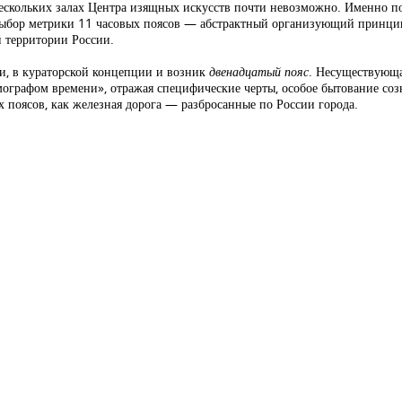
ескольких залах Центра изящных искусств почти невозможно. Именно п
А выбор метрики 11 часовых поясов — абстрактный организующий принци
 территории России.
ии, в кураторской концепции и возник
двенадцатый пояс
. Несуществующа
мографом времени», отражая специфические черты, особое бытование соз
 поясов, как железная дорога — разбросанные по России города.