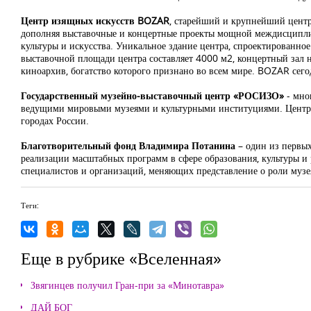
Центр изящных искусств
BOZAR
,
старейший и крупнейший центр и
дополняя выставочные и концертные проекты мощной междисципл
культуры и искусства. Уникальное здание центра, спроектированно
выставочной площади центра составляет 4000 м2, концертный зал н
киноархив, богатство которого признано во всем мире.
BOZAR
сего
Государственный музейно-выставочный центр «РОСИЗО»
- мно
ведущими мировыми музеями и культурными институциями. Центр 
городах России
.
Благотворительный фонд Владимира Потанина
– один из первы
реализации масштабных программ в сфере образования, культуры и
специалистов и организаций, меняющих представление о роли муз
Теги:
Еще в рубрике «Вселенная»
Звягинцев получил Гран-при за «Минотавра»
ДАЙ БОГ