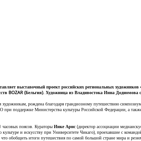
ставляет выставочный проект российских региональных художников
сств
BOZAR
(Бельгия). Художница из Владивостока Инна Додиомова с
ым художникам, рождена благодаря грандиозному путешествию симпозиу
ЗО при поддержке Министерства культуры Российской Федерации, а такж
 часовых поясов. Кураторы
Инке Арнс
(директор ассоциации медиаиску
о культуре и искусству при Университете Чикаго), проехавшие с командо
, что обобщить итоги путешествия по самой большой стране мира и рез