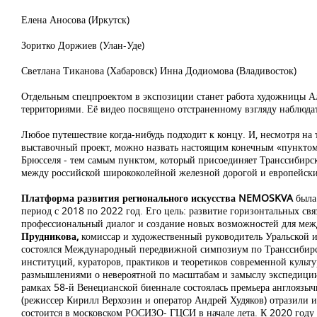
Елена Аносова (Иркутск)
Зоритко Доржиев (Улан-Уде)
Светлана Тиканова (Хабаровск) Инна Додиомова (Владивосток)
Отдельным спецпроектом в экспозиции станет работа художницы Ал
территориями. Её видео посвящено отстраненному взгляду наблюдат
Любое путешествие когда-нибудь подходит к концу. И, несмотря на
выставочный проект, можно назвать настоящим конечным «пунктом
Брюсселя - тем самым пунктом, который присоединяет Транссибирск
между российской ширококолейной железной дорогой и европейски
Платформа развития регионального искусства
NEMOSKVA
была
период с 2018 по 2022 год. Его цель: развитие горизонтальных св
профессиональный диалог и создание новых возможностей для межд
Прудникова,
комиссар и художественный руководитель Уральской 
состоялся Международный передвижной симпозиум по Транссибирск
институций, кураторов, практиков и теоретиков современной куль
размышлениями о невероятной по масштабам и замыслу экспедиции 
рамках 58-й Венецианской биеннале состоялась премьера англояз
(режиссер Кирилл Верхозин и оператор Андрей Худяков) отразили 
состоится в московском РОСИЗО- ГЦСИ в начале лета. К 2020 году 