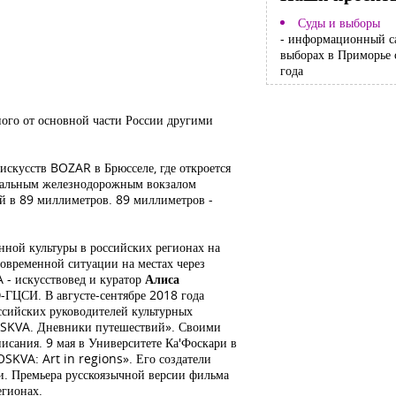
Суды и выборы
- информационный с
выборах в Приморье 
года
ого от основной части России другими
 искусств
BOZAR
в Брюсселе, где откроется
тральным железнодорожным вокзалом
ей в 89 миллиметров. 89 миллиметров -
нной культуры в российских регионах на
современной ситуации на местах через
A
- искусствовед и куратор
Алиса
-ГЦСИ. В августе-сентябре 2018 года
ссийских руководителей культурных
SKVA
.
Дневники путешествий». Своими
исания. 9 мая в Университете Ка'Фоскари в
OSKVA
:
Art
in
regions
».
Его создатели
и. Премьера русскоязычной версии фильма
егионах.