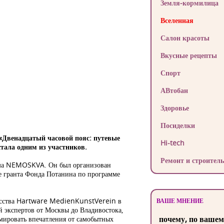
Земля-кормилица
Вселенная
Салон красоты
Вкусные рецепты
Спорт
АВтобан
Здоровье
Посиделки
«
Двенадцатый часовой пояс: путевые
Hi-tech
тала одним из участников.
Ремонт и строитель
ма
NEMOSKVA
. Он был организован
е гранта Фонда Потанина по программе
сства
Hartware
MedienKunstVerein
в
ВАШЕ МНЕНИЕ
й экспертов от Москвы до Владивостока,
почему, по вашем
юмировать впечатления от самобытных