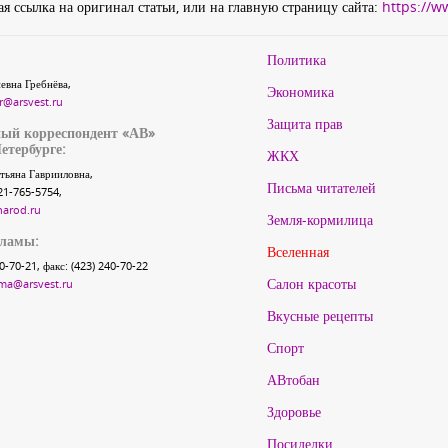
я ссылка на оригинал статьи, или на главную страницу сайта:
https://w
Политика
евна Гребнёва,
Экономика
r@arsvest.ru
Защита прав
ый корреспондент «АВ»
етербурге:
ЖКХ
тьяна Гаврииловна,
Письма читателей
21-765-5754,
narod.ru
Земля-кормилица
кламы:
Вселенная
40-70-21, факс: (423) 240-70-22
Салон красоты
ma@arsvest.ru
Вкусные рецепты
Спорт
АВтобан
Здоровье
Посиделки