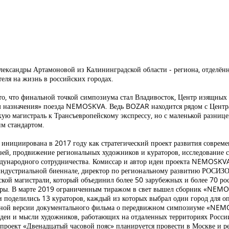
ександры Артамоновой из Калининградской области - региона, отделённ
еля на жизнь в российских городах.
 то, что финальной точкой симпозиума стал Владивосток, Центр изящных
 назначения» поезда
NEMOSKVA
.
Ведь
BOZAR
находится рядом с Цен
ую магистраль к Трансъевропейскому экспрессу, но с маленькой разниц
м стандартом.
 инициирована в 2017 году как стратегический проект развития совреме
язей, продвижение региональных художников и кураторов, исследование 
ународного сотрудничества. Комиссар и автор идеи проекта
NEMOSKV
индустриальной биеннале, директор по региональному развитию РОСИЗО
ой магистрали, который объединил более 50 зарубежных и более 70 ро
туры. В марте 2019 ограниченным тиражом в свет вышел сборник
«
NEMO
поделились 13 кураторов, каждый из которых выбрал один город для оп
ычной версии документального фильма о передвижном симпозиуме
«
NEM
идеи и мысли художников, работающих на отдаленных территориях Росси
проект «Двенадцатый часовой пояс» планируется провести в Москве и р