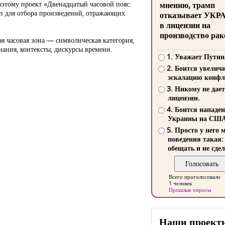
оэтому проект «Двенадцатый часовой пояс:
мнению, трамп
п для отбора произведений, отражающих
отказывает УКР
в лицензии на
производство рак
я часовая зона — символическая категория,
нания, контексты, дискурсы времени.
1. Уважает Путин
2. Боится увелич
эскалацию конфл
3. Никому не дает
лицензии.
4. Боится нападе
Украины на СШ
5. Просто у него 
поведения такая:
обещать и не сдел
Всего проголосовало
1 человек
Прошлые опросы
Наши проект