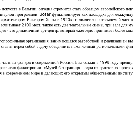
скусств в Бельгии, сегодня стремится стать образцом европейского цен
инарной программой,
Bozar
функционирует как площадка для межкульту
е архитектором Виктором Хорта в 1920х гг. является неотъемлемой часть
асчитывает 2100 мест, также есть две театральные сцены, три зала для
дня - это динамичный арт-центр, который ежегодно принимает более ми
гопрофильная организация, занимающаяся разработкой и реализацией вы
ставит перед собой задачу объединить накопленный региональными фил
х частных фондов в современной России. Был создан в 1999 году пред
 развития филантропии. «Музей без границ» – одна из грантовых прогр
ея в современном мире и делающих его открытым общественным институ