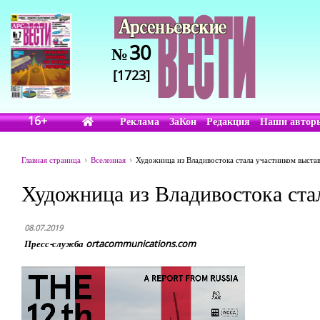
30
№
[1723]
16+
Реклама
ЗаКон
Редакция
Наши автор
Главная страница
Вселенная
Художница из Владивостока стала участником выстав
Художница из Владивостока ста
08.07.2019
Пресс-служба ortacommunications.com