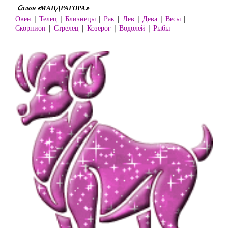
Cалон «МАНДРАГОРА»
Овен
|
Телец
|
Близнецы
|
Рак
|
Лев
|
Дева
|
Весы
|
Скорпион
|
Стрелец
|
Козерог
|
Водолей
|
Рыбы