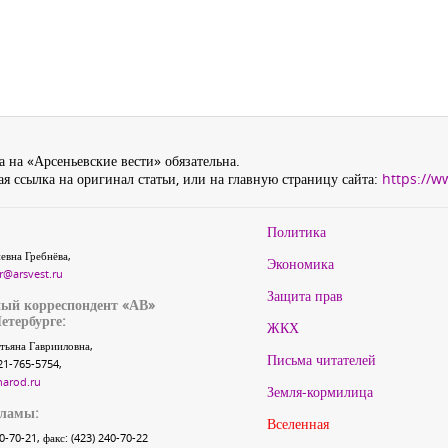
 на «Арсеньевские вести» обязательна.
я ссылка на оригинал статьи, или на главную страницу сайта:
https://w
Политика
евна Гребнёва,
Экономика
r@arsvest.ru
Защита прав
ый корреспондент «АВ»
етербурге:
ЖКХ
тьяна Гаврииловна,
Письма читателей
21-765-5754,
narod.ru
Земля-кормилица
кламы:
Вселенная
40-70-21, факс: (423) 240-70-22