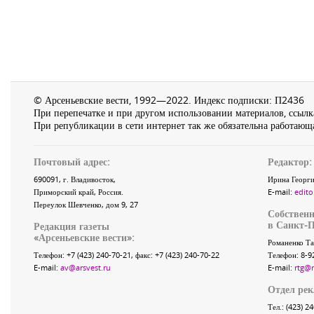
© Арсеньевские вести, 1992—2022. Индекс подписки: П2436
При перепечатке и при другом использовании материалов, ссылка
При републикации в сети интернет так же обязательна работающа
Почтовый адрес:
Редактор:
690091
, г.
Владивосток
,
Ирина Георги
Приморский край
,
Россия
.
E-mail:
edito
Переулок Шевченко
, дом 9, 27
Собственн
в Санкт-П
Редакция газеты
«
Арсеньевские вести
»:
Романенко Та
Телефон:
+7 (423) 240-70-21
, факс:
+7 (423) 240-70-22
Телефон: 8-9
E-mail:
av@arsvest.ru
E-mail:
rtg@
Отдел ре
Тел.: (423) 2