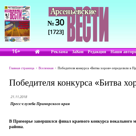
30
№
[1723]
16+
Реклама
ЗаКон
Редакция
Наши автор
Главная страница
Вселенная
Победителя конкурса «Битва хоров» определили в П
Победителя конкурса «Битва хо
21.11.2018
Пресс-служба Приморского края
В Приморье завершился финал краевого конкурса вокального м
района.