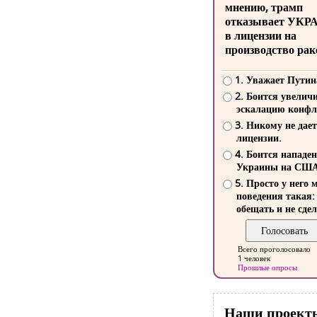
мнению, трамп
отказывает УКР
в лицензии на
производство рак
1. Уважает Путин
2. Боится увелич
эскалацию конфл
3. Никому не дает
лицензии.
4. Боится нападе
Украины на СШ
5. Просто у него 
поведения такая:
обещать и не сдел
Всего проголосовало
1 человек
Прошлые опросы
Наши проект