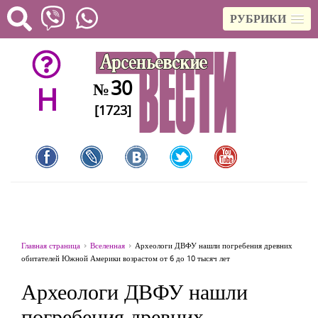
РУБРИКИ
30
№
H
[1723]
Главная страница
Вселенная
Археологи ДВФУ нашли погребения древних
обитателей Южной Америки возрастом от 6 до 10 тысяч лет
Археологи ДВФУ нашли
погребения древних