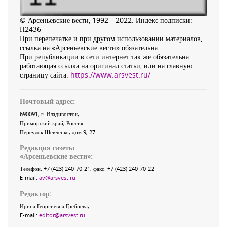
© Арсеньевские вести, 1992—2022. Индекс подписки:
П2436
При перепечатке и при другом использовании материалов,
ссылка на «Арсеньевские вести» обязательна.
При републикации в сети интернет так же обязательна
работающая ссылка на оригинал статьи, или на главную
страницу сайта:
https://www.arsvest.ru/
Почтовый адрес:
690091
, г.
Владивосток
,
Приморский край
,
Россия
.
Переулок Шевченко
, дом 9, 27
Редакция газеты
«
Арсеньевские вести
»:
Телефон:
+7 (423) 240-70-21
, факс:
+7 (423) 240-70-22
E-mail:
av@arsvest.ru
Редактор:
Ирина Георгиевна Гребнёва,
E-mail:
editor@arsvest.ru