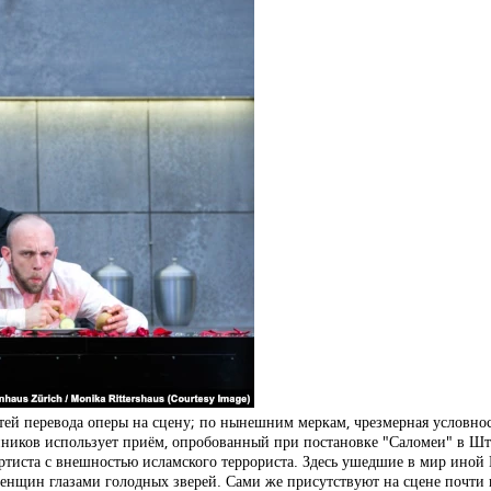
тей перевода оперы на сцену; по нынешним меркам, чрезмерная условност
ников использует приём, опробованный при постановке "Саломеи" в Шт
артиста с внешностью исламского террориста. Здесь ушедшие в мир иной
енщин глазами голодных зверей. Сами же присутствуют на сцене почти