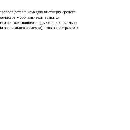
а превращается в комедию чистящих средств:
нечистот – соблазнители травятся
ески чистых овощей и фруктов равносильна
зал заходится смехом), взяв за завтраком в