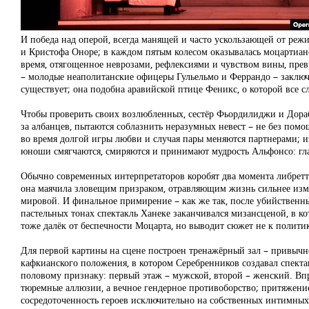
И победа над оперой, всегда манящей и часто ускользающей от режи
и Кристофа Оноре; в каждом пятым колесом оказывалась моцартианск
время, отягощенное неврозами, рефлексиями и чувством вины, пре
– молодые неаполитанские офицеры Гульельмо и Феррандо – заклю
существует; она подобна аравийской птице Феникс, о которой все с
Чтобы проверить своих возлюбленных, сестёр Фьордилиджи и Дорабе
за албанцев, пытаются соблазнить неразумных невест – не без пом
во время долгой игры любви и случая пары меняются партнерами; из
юноши смягчаются, смиряются и принимают мудрость Альфонсо: глав
Обычно современных интерпретаторов коробят два момента либретто
она маячила зловещим призраком, отравляющим жизнь сильнее изме
мировой. И финальное примирение – как же так, после убийственн
пастельных тонах спектакль Ханеке заканчивался мизансценой, в ко
тоже далёк от беспечности Моцарта, но выводит сюжет не к политик
Для первой картины на сцене построен тренажёрный зал – привычно
кафкианского положения, в котором Серебренников создавал спектакл
половому признаку: первый этаж – мужской, второй – женский. Вп
тюремные аллюзии, а вечное гендерное противоборство; притяжение
сосредоточенность героев исключительно на собственных интимных