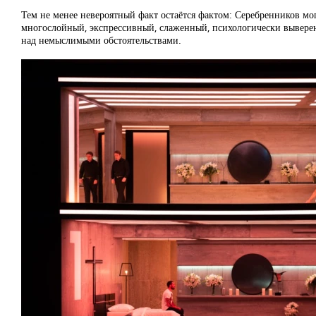
Тем не менее невероятный факт остаётся фактом: Серебренников мог
многослойный, экспрессивный, слаженный, психологически выверенн
над немыслимыми обстоятельствами.