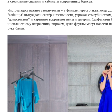
в стерильные спальни и кабинеты современных буржуа.
Чистота здесь важнее замкнутости – в финале первого акта, когда Д
"албанцы" вынуждали сестёр к взаимности, угрожая самоубийством, 
"доместосами" и картинно вскрывают вены и артерии. Салфетками 
инопланетному вторжению; впрочем, даже фрукты могут навести на "
руку банан.