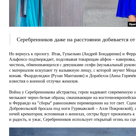
Серебренников даже на расстоянии добивается о
Но вернусь к прологу. Итак, Гульельмо (Андрей Бондаренко) и Ферр
Альфонсо подтверждает, подсовывая товарищам айфон – наверняка, 
чистюль, обменивающихся с девушками селфи (музыкальный руковод
с материалом искупают ту вальяжную ленцу, с которой звучит Моцар
коньяк. Фьордилиджи (Рузан Манташян) и Дорабелла (Анна Горячёв
известия о военной отлучке женихов.
Война у Серебренникова абстрактна; герои надевают современную з
мелькают черно-белые образы, смахивающие на восточноевропейских 
и Феррандо на "сборы" равнозначен перемещению на тот свет. Сцен
Добровольской бросала под ноги Гурмыжской – Алле Покровской); 
печей крематория; вспоминая о женихах, сестры будут прижимать к 
и радость, и ужас, Серебренников использует открытый огонь на сце