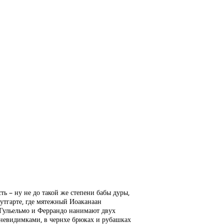
ь – ну не до такой же степени бабы дуры,
утгарте, где мятежный Иоаканаан
 Гульельмо и Феррандо нанимают двух
 невидимками, в чернхе брюках и рубашках