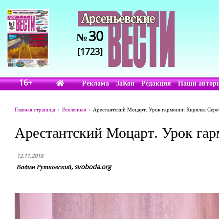
30
№
[1723]
16+
Реклама
ЗаКон
Редакция
Наши автор
Главная страница
Вселенная
Арестантский Моцарт. Урок гармонии Кирилла Сере
Арестантский Моцарт. Урок га
12.11.2018
Вадим Рутковский, svoboda.org