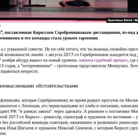
"
", поставленная Кириллом Серебренниковым дистанционно, из-под 
бренникова и его команды стала уроком гармонии.
 а с угрызений совести. Не по себе оттого, что ты можешь спокойно пр
той возможности лишён: с августа 2017-го Серебренников находится под
7 ноября абсурд вышел на новый уровень:
начался судебный процесс
, гд
3 годов, а "потерпевшими" – гротескные представители Минкульта. Хотя
справиться непросто.
д немыслимыми обстоятельствами
 флешками, которые Серебренникову во время редких прогулок по Москве
 аналогии с Лениным, его чернильницами из хлеба и письмами, напис
идент РФ, "в рамках закона": через адвоката. А решение о постановке 
весной 2017-го Кирилл – режиссёр, сценограф и художник по костюмам – у
и без российской команды соавторов, ожививших и развивших режиссерс
ник Илья Шагалов и художник Николай Симонов, с которым Кирилл сдела
тие.