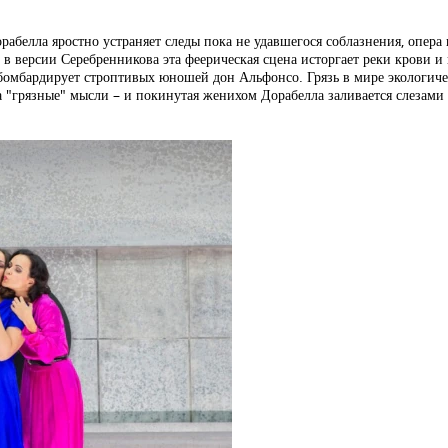
орабелла яростно устраняет следы пока не удавшегося соблазнения, опер
в версии Серебренникова эта феерическая сцена исторгает реки крови и 
бомбардирует строптивых юношей дон Альфонсо. Грязь в мире экологич
грязные" мысли – и покинутая женихом Дорабелла заливается слезами (а 