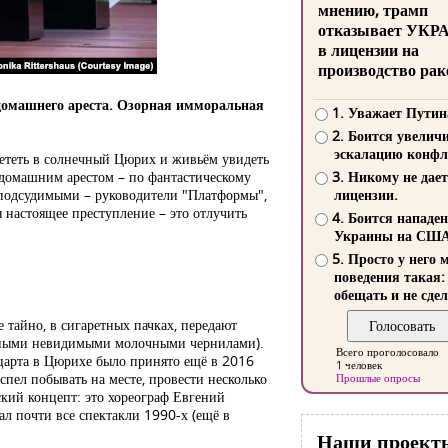
мнению, трамп
отказывает УКР
в лицензии на
производство рак
домашнего ареста. Озорная имморальная
1. Уважает Путин
2. Боится увелич
эскалацию конфл
илететь в солнечный Цюрих и живьём увидеть
 домашним арестом – по фантастическому
3. Никому не дает
е подсудимыми – руководители "Платформы",
лицензии.
 настоящее преступление – это отлучить
4. Боится нападе
Украины на СШ
5. Просто у него 
поведения такая:
обещать и не сдел
 тайно, в сигаретных пачках, передают
анными невидимыми молочными чернилами).
Всего проголосовало
Моцарта в Цюрихе было принято ещё в 2016
1 человек
спел побывать на месте, провести несколько
Прошлые опросы
кий концепт: это хореограф Евгений
л почти все спектакли 1990-х (ещё в
Наши проект