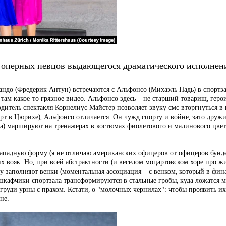
т оперных певцов выдающегося драматического исполнен
андо (Фредерик Антун) встречаются с Альфонсо (Михаэль Надь) в спортза
там какое-то грязное видео. Альфонсо здесь – не старший товарищ, геро
итель спектакля Корнелиус Майстер позволяет звуку смс вторгнуться в 
т в Цюрихе), Альфонсо отличается. Он чужд спорту и войне, зато дружит
а) маршируют на тренажерах в костюмах фиолетового и малинового цвето
ападную форму (я не отличаю американских офицеров от офицеров бундес
вояк. Но, при всей абстрактности (и веселом моцартовском хоре про жиз
у заполняют венки (моментальная ассоциация – с венком, который в фин
шкафчики спортзала трансформируются в стальные гробы, куда ложатся м
груди урны с прахом. Кстати, о "молочных чернилах": чтобы проявить их
не.