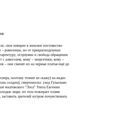
ия
ле; свое неверие в женское постоянство
и – ровесники, но от прекраснодушных
партитуру; остроумие и свобода обращения
 с алкоголем; кому – энергетики, кому –
в – они сменят их на черные платья ещё до
вера, поэтому точнее не скажу) на видео
нь солдата), смертоносна: уход Гульельмо
але мхатовского "Леса" Улита Евгении
олодые люди; их тела пожирает пламя
, заставить зрителей нутром почувствовать