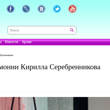
ы
Новости
Архив
бренникова
рмонии Кирилла Серебренникова