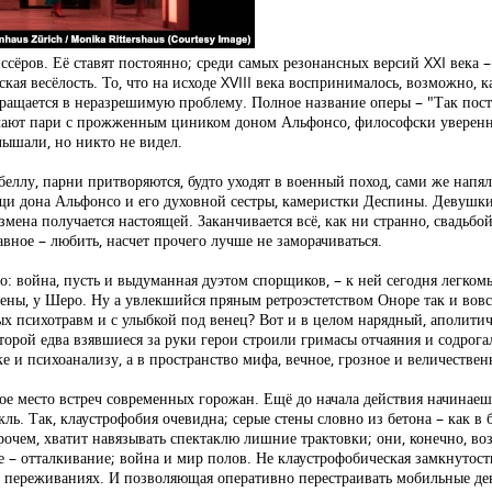
ссёров. Её ставят постоянно; среди самых резонансных версий XXI века
ая весёлость. То, что на исходе XVIII века воспринималось, возможно, к
вращается в неразрешимую проблему. Полное название оперы – "Так пос
чают пари с прожженным циником доном Альфонсо, философски уверенны
лышали, но никто не видел.
ллу, парни притворяются, будто уходят в военный поход, сами же напял
ощи дона Альфонсо и его духовной сестры, камеристки Деспины. Девушки
мена получается настоящей. Заканчивается всё, как ни странно, свадьбо
ное – любить, насчет прочего лучше не заморачиваться.
: война, пусть и выдуманная дуэтом спорщиков, – к ней сегодня легком
ны, у Шеро. Ну а увлекшийся пряным ретроэстетством Оноре так и вовс
ых психотравм и с улыбкой под венец? Вот и в целом нарядный, аполи
торой едва взявшиеся за руки герои строили гримасы отчаяния и содрог
е и психоанализу, а в пространство мифа, вечное, грозное и величествен
е место встреч современных горожан. Ещё до начала действия начинаеш
ь. Так, клаустрофобия очевидна; серые стены словно из бетона – как в 
рочем, хватит навязывать спектаклю лишние трактовки; они, конечно, в
 – отталкивание; война и мир полов. Не клаустрофобическая замкнутост
 переживаниях. И позволяющая оперативно перестраивать мобильные де