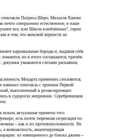
 – спектакли Патриса Шеро, Михаэля Ханеке
ак нечто совершенно естественное, в наше
тупают все, или Школа влюблённых", герои
м в том, что женской верности не
ивают карнавальные бороды и, выдавая себя
 ломаются, но в итоге соглашаются, причём
й: девушки умываются слезами раскаяния,
ысленность Моцарта применять стесняются;
е начинал спектакль с хроники Первой
тичный, выполненный в релаксирующих
ались в судорогах неприязни. Серебренников
ное.
ь искать актуальные приметы того
бункере; есть почти тюремная сегрегация по
озможны – как и их противоположности. Не
ь, а компактность, акцентирующая
корации: из начищенного до блеска джима –