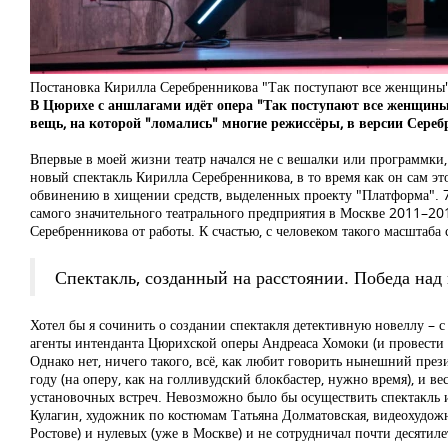
Постановка Кирилла Серебренникова "Так поступают все женщины
В Цюрихе с аншлагами идёт опера "Так поступают все женщины
вещь, на которой "ломались" многие режиссёры, в версии Сере
Впервые в моей жизни театр начался не с вешалки или программки,
новый спектакль Кирилла Серебренникова, в то время как он сам э
обвинению в хищении средств, выделенных проекту "Платформа". 
самого значительного театрального предприятия в Москве 2011–201
Серебренникова от работы. К счастью, с человеком такого масштаба 
Спектакль, созданный на расстоянии. Победа на
Хотел бы я сочинить о создании спектакля детективную новеллу – с
агенты интенданта Цюрихской оперы Андреаса Хомоки (и провести
Однако нет, ничего такого, всё, как любит говорить нынешний през
году (на оперу, как на голливудский блокбастер, нужно время), и 
установочных встреч. Невозможно было бы осуществить спектакль 
Кулагин, художник по костюмам Татьяна Долматовская, видеохудож
Ростове) и нулевых (уже в Москве) и не сотрудничал почти десятиле