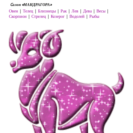
Cалон «МАНДРАГОРА»
Овен
|
Телец
|
Близнецы
|
Рак
|
Лев
|
Дева
|
Весы
|
Скорпион
|
Стрелец
|
Козерог
|
Водолей
|
Рыбы