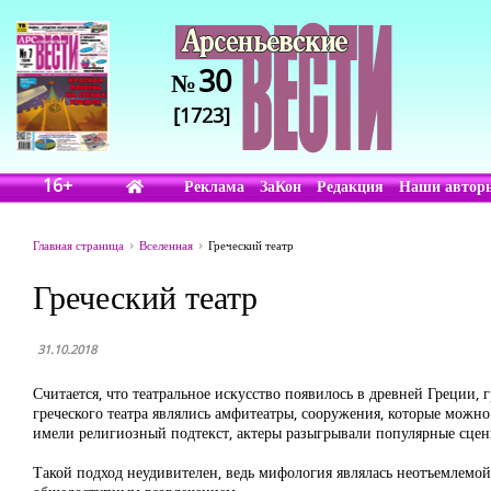
30
№
[1723]
16+
Реклама
ЗаКон
Редакция
Наши автор
Главная страница
Вселенная
Греческий театр
Греческий театр
31.10.2018
Считается, что театральное искусство появилось в древней Греции,
греческого театра являлись амфитеатры, сооружения, которые можн
имели религиозный подтекст, актеры разыгрывали популярные сцен
Такой подход неудивителен, ведь мифология являлась неотъемлемой 