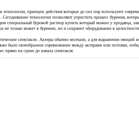
и технологии, принцип действия которых до сих пор используют соврем
о. Сегодняшние технологии позволяют упростить процесс бурения, котор
одим специальный буровой раствор купить который можно у продавца, з
ра не только может в бурении, но и сохранит оборудование в целостност
тические спектакли. Актеры обычно молчали, а для выражения эмоций и
кже было своеобразное соревнование между актерами или поэтами, побе
ес прямо на сцене до начала спектакля.