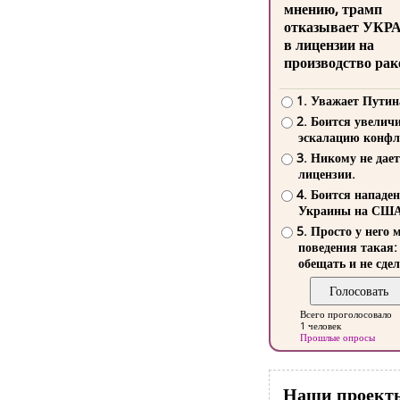
мнению, трамп
отказывает УКР
в лицензии на
производство рак
1. Уважает Путин
2. Боится увелич
эскалацию конфл
3. Никому не дает
лицензии.
4. Боится нападе
Украины на СШ
5. Просто у него 
поведения такая:
обещать и не сдел
Всего проголосовало
1 человек
Прошлые опросы
Наши проект