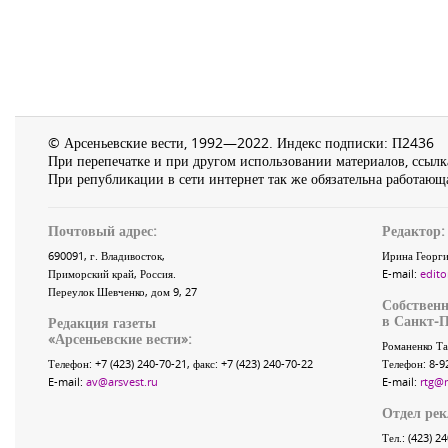
© Арсеньевские вести, 1992—2022. Индекс подписки: П2436
При перепечатке и при другом использовании материалов, ссылка
При републикации в сети интернет так же обязательна работающа
Почтовый адрес:
Редактор:
690091
, г.
Владивосток
,
Ирина Георги
Приморский край
,
Россия
.
E-mail:
edito
Переулок Шевченко
, дом 9, 27
Собственн
в Санкт-П
Редакция газеты
«
Арсеньевские вести
»:
Романенко Та
Телефон:
+7 (423) 240-70-21
, факс:
+7 (423) 240-70-22
Телефон: 8-9
E-mail:
av@arsvest.ru
E-mail:
rtg@
Отдел ре
Тел.: (423) 2