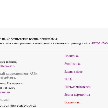
 на «Арсеньевские вести» обязательна.
я ссылка на оригинал статьи, или на главную страницу сайта:
https://w
Политика
евна Гребнёва,
Экономика
r@arsvest.ru
Защита прав
ый корреспондент «АВ»
етербурге:
ЖКХ
тьяна Гаврииловна,
Письма читателей
21-765-5754,
narod.ru
Земля-кормилица
кламы:
Вселенная
40-70-21, факс: (423) 240-70-22