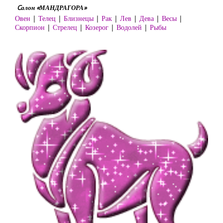
Cалон «МАНДРАГОРА»
Овен
|
Телец
|
Близнецы
|
Рак
|
Лев
|
Дева
|
Весы
|
Скорпион
|
Стрелец
|
Козерог
|
Водолей
|
Рыбы