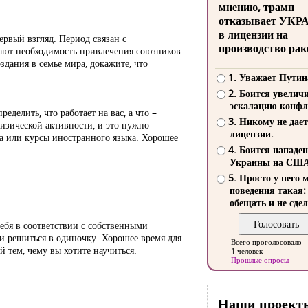
мнению, трамп
отказывает УКР
в лицензии на
ервый взгляд. Период связан с
производство рак
ают необходимость привлечения союзников
здания в семье мира, докажите, что
1. Уважает Путин
2. Боится увелич
эскалацию конфл
делить, что работает на вас, а что –
3. Никому не дает
изической активности, и это нужно
лицензии.
ога или курсы иностранного языка. Хорошее
4. Боится нападе
Украины на СШ
5. Просто у него 
поведения такая:
обещать и не сдел
себя в соответствии с собственными
и решиться в одиночку. Хорошее время для
Всего проголосовало
 тем, чему вы хотите научиться.
1 человек
Прошлые опросы
Наши проект