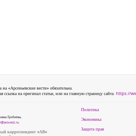
 на «Арсеньевские вести» обязательна.
я ссылка на оригинал статьи, или на главную страницу сайта:
https://w
Политика
евна Гребнёва,
Экономика
r@arsvest.ru
Защита прав
ый корреспондент «АВ»