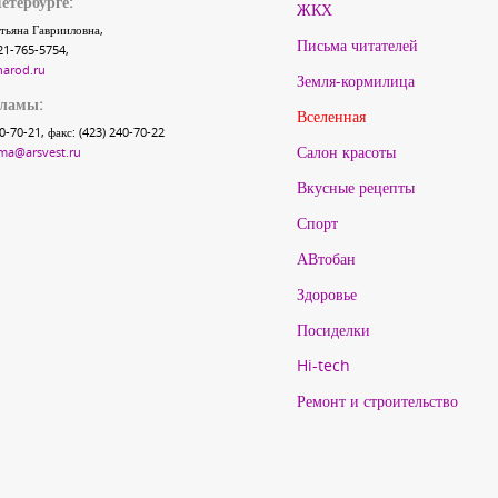
етербурге:
ЖКХ
тьяна Гаврииловна,
Письма читателей
21-765-5754,
narod.ru
Земля-кормилица
кламы:
Вселенная
40-70-21, факс: (423) 240-70-22
Салон красоты
ma@arsvest.ru
Вкусные рецепты
Спорт
АВтобан
Здоровье
Посиделки
Hi-tech
Ремонт и строительство