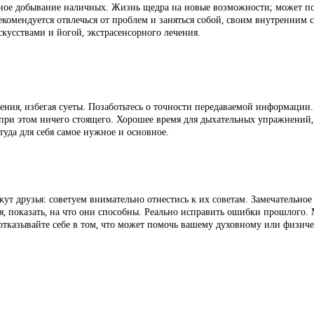
вное добывание наличных. Жизнь щедра на новые возможности; может по
комендуется отвлечься от проблем и заняться собой, своим внутренним
кусствами и йогой, экстрасенсорного лечения.
ния, избегая суеты. Позаботьтесь о точности передаваемой информации.
 при этом ничего стоящего. Хорошее время для дыхательных упражнений,
туда для себя самое нужное и основное.
т друзья: советуем внимательно отнестись к их советам. Замечательное 
, показать, на что они способны. Реально исправить ошибки прошлого. 
отказывайте себе в том, что может помочь вашему духовному или физич