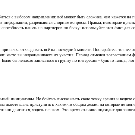
иться с выбором направления: всё может быть сложнее, чем кажется на п
в информации, разрешаются спорные вопросы. Правда, некоторые призн
способность влиять на партнеров по браку: используйте этот факт для со
привычка откладывать всё на последний момент. Постарайтесь точнее опре
в: часто вы недооцениваете их участия. Период отмечен возрастанием ф
. Было бы неплохо записаться в группу по интересам – будь то танцы, й
льшей инициативы. Не бойтесь высказывать свою точку зрения и ведите 
ы имеете шанс приступить к каким-то общим делам, на которые не могл
тивно двигаться, ходить пешком. Это время отлично подходит для занятий