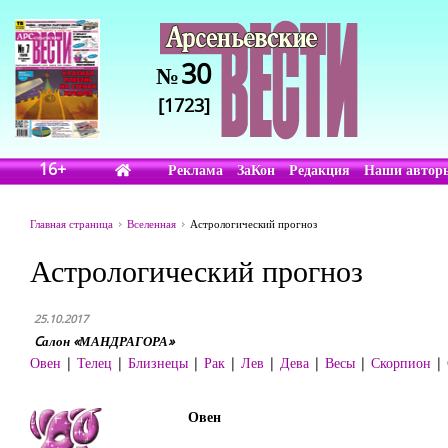
30
№
[1723]
16+
Реклама
ЗаКон
Редакция
Наши автор
Главная страница
Вселенная
Астрологический прогноз
Астрологический прогноз
25.10.2017
Cалон «МАНДРАГОРА»
Овен
|
Телец
|
Близнецы
|
Рак
|
Лев
|
Дева
|
Весы
|
Скорпион
|
Овен