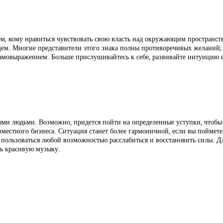
ем, кому нравиться чувствовать свою власть над окружающим пространств
ем. Многие представители этого знака полны противоречивых желаний; 
самовыражением. Больше прислушивайтесь к себе, развивайте интуицию и
ми людьми. Возможно, придется пойти на определенные уступки, чтобы 
вместного бизнеса. Ситуация станет более гармоничной, если вы поймете
пользоваться любой возможностью расслабиться и восстановить силы. Д
ть красивую музыку.