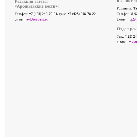
в Санкт-П
Редакция газеты
«
Арсеньевские вести
»:
Романенко Та
Телефон:
+7 (423) 240-70-21
, факс:
+7 (423) 240-70-22
Телефон: 8-9
E-mail:
av@arsvest.ru
E-mail:
rtg@
Отдел ре
Тел.: (423) 2
E-mail:
rekla