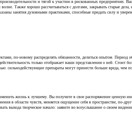
 производительности и тягой к участию в рискованных предприятиях. В
й волне. Также хорошо рассчитываться с долгами, закрывать старые дела, 
казаны занятия духовными практиками, способные придать силу и уверен
ктами, по-новому распределять обязанности, делиться опытом. Период о
ействительность только отображает ваши представления о ней. Стоит бо
овью: сильнодействующие препараты могут принести больше вреда, чем п
изменить жизнь к лучшему. Вы получите в свое распоряжение ценную ин
ения в области чувств, меняется ощущение себя в пространстве, по-дру
вать выхода творческое начало: заявите во всеуслышание о своем видени