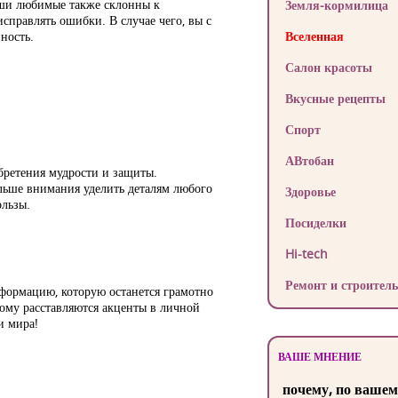
аши любимые также склонны к
Земля-кормилица
исправлять ошибки. В случае чего, вы с
ность.
Вселенная
Салон красоты
Вкусные рецепты
Спорт
АВтобан
бретения мудрости и защиты.
льше внимания уделить деталям любого
Здоровье
ользы.
Посиделки
Hi-tech
Ремонт и строитель
формацию, которую останется грамотно
гому расставляются акценты в личной
и мира!
ВАШЕ МНЕНИЕ
почему, по вашем