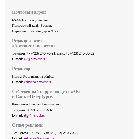
Почтовый адрес:
690091
, г.
Владивосток
,
Приморский край
,
Россия
.
Переулок Шевченко
, дом 9, 27
Редакция газеты
«
Арсеньевские вести
»:
Телефон:
+7 (423) 240-70-21
, факс:
+7 (423) 240-70-22
E-mail:
av@arsvest.ru
Редактор:
Ирина Георгиевна Гребнёва,
E-mail:
editor@arsvest.ru
Собственный корреспондент «АВ»
в Санкт-Петербурге:
Романенко Татьяна Гаврииловна,
Телефон: 8-921-765-5754,
E-mail:
rtg@narod.ru
Отдел рекламы:
Тел.: (423) 240-70-21, факс: (423) 240-70-22
E-mail:
reklama@arsvest.ru