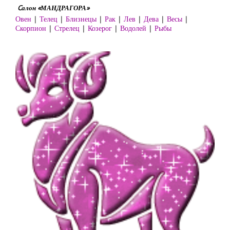
Cалон «МАНДРАГОРА»
Овен
|
Телец
|
Близнецы
|
Рак
|
Лев
|
Дева
|
Весы
|
Скорпион
|
Стрелец
|
Козерог
|
Водолей
|
Рыбы